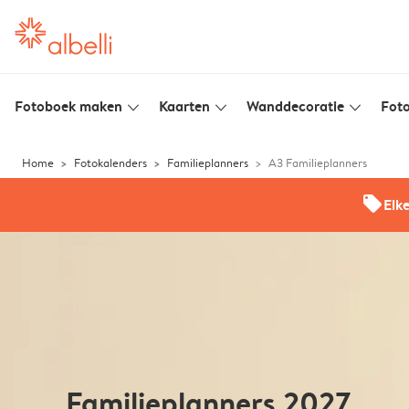
Fotoboek maken
Kaarten
Wanddecoratie
Foto
slim_arrow_down
slim_arrow_down
slim_arrow_down
Home
Fotokalenders
Familieplanners
A3 Familieplanners
offers
Elk
Familieplanners 2027