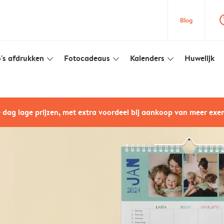
question
Blog
's afdrukken
Fotocadeaus
Kalenders
Huwelijk
slim_arrow_down
slim_arrow_down
slim_arrow_down
e dag lage prijzen, met extra voordeel bij aankoop van meer ex