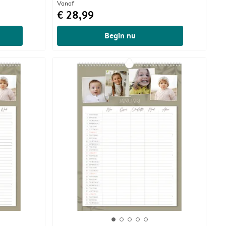
Vanaf
€ 28,99
Begin nu