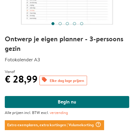
Ontwerp je eigen planner - 3-persoons
gezin
Fotokalender A3
Vanaf
€ 28,99
offers
Elke dag lage prijzen
Begin nu
Alle prijzen incl. BTW excl.
verzending
question_mark_circle
Extra exemplaren, extra kortingen
| Volumekorting