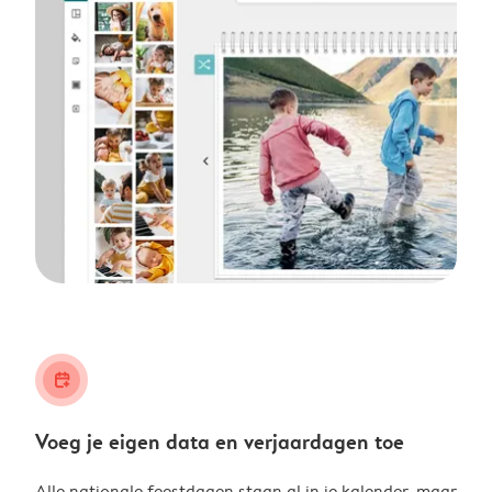
calendar_plus
Voeg je eigen data en verjaardagen toe
Alle nationale feestdagen staan al in je kalender, maar