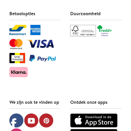
Betaalopties
Duurzaamheid
We zijn ook te vinden op
Ontdek onze apps
facebook
youtube
pinterest