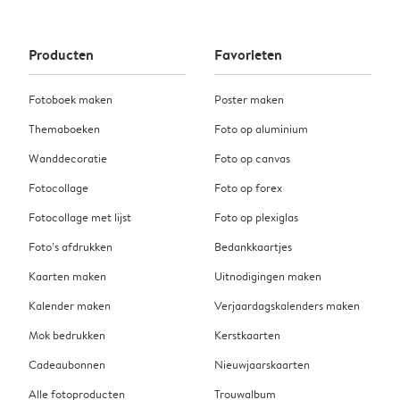
Producten
Favorieten
Fotoboek maken
Poster maken
Themaboeken
Foto op aluminium
Wanddecoratie
Foto op canvas
Fotocollage
Foto op forex
Fotocollage met lijst
Foto op plexiglas
Foto’s afdrukken
Bedankkaartjes
Kaarten maken
Uitnodigingen maken
Kalender maken
Verjaardagskalenders maken
Mok bedrukken
Kerstkaarten
Cadeaubonnen
Nieuwjaarskaarten
Alle fotoproducten
Trouwalbum