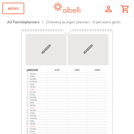
profile
shopping_cart
MENU
A3 Familieplanners
Ontwerp je eigen planner - 3-persoons gezin