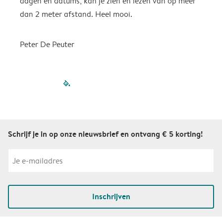
dagen en datums, kan je zien en lezen van op meer
z
dan 2 meter afstand. Heel mooi.
Peter De Peuter
filled-pagination
outlined-paginatio
outlined-paginat
outlined-pagin
outlined-pag
outlined-p
Schrijf je in op onze nieuwsbrief en ontvang € 5 korting!
Inschrijven