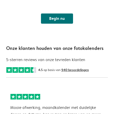
Begin nu
Onze klanten houden van onze fotokalenders
5-sterren reviews van onze tevreden klanten
4.5
op basis van
940 beoordelingen
Mooie afwerking, maandkalender met duidelijke
H