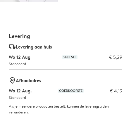
Levering
delivery_standard_v2
Levering aan huis
Wo 12 Aug
€ 5,29
SNELSTE
Standaard
marker-pin
Afhaaladres
Wo 12 Aug.
€ 4,19
GOEDKOOPSTE
Standaard
Als je meerdere producten bestelt, kunnen de leveringstijden
veranderen.