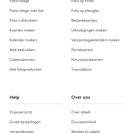
Fotocollage
Foto op forex
Fotocollage met lijst
Foto op plexiglas
Foto’s afdrukken
Bedankkaartjes
Kaarten maken
Uitnodigingen maken
Kalender maken
Verjaardagskalenders maken
Mok bedrukken
Kerstkaarten
Cadeaubonnen
Nieuwjaarskaarten
Alle fotoproducten
Trouwalbum
Help
Over ons
Prijsoverzicht
Over albelli
Grote bestellingen
Duurzaamheid
Verzendkosten
Werken bij albelli