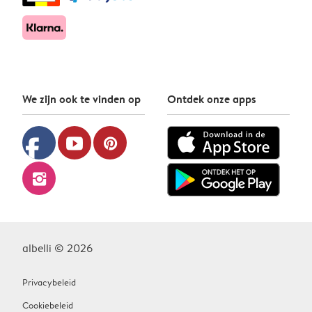
We zijn ook te vinden op
Ontdek onze apps
facebook
youtube
pinterest
instagram
albelli © 2026
Privacybeleid
Cookiebeleid