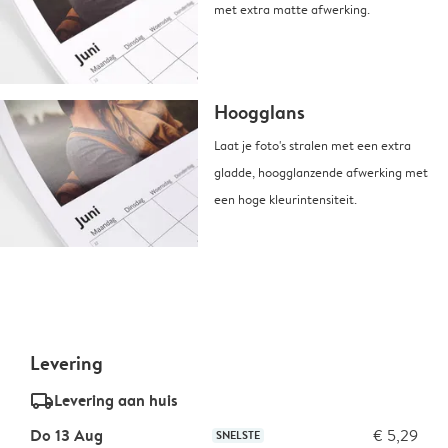
met extra matte afwerking.
Hoogglans
Laat je foto's stralen met een extra
gladde, hoogglanzende afwerking met
een hoge kleurintensiteit.
Levering
delivery_standard_v2
Levering aan huis
Do 13 Aug
€ 5,29
SNELSTE