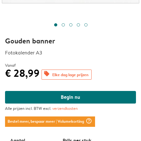
Gouden banner
Fotokalender A3
Vanaf
€ 28,99
offers
Elke dag lage prijzen
Begin nu
Alle prijzen incl. BTW excl.
verzendkosten
question_mark_circle
Bestel meer, bespaar meer
| Volumekorting
Aantal
Prijs per stuk