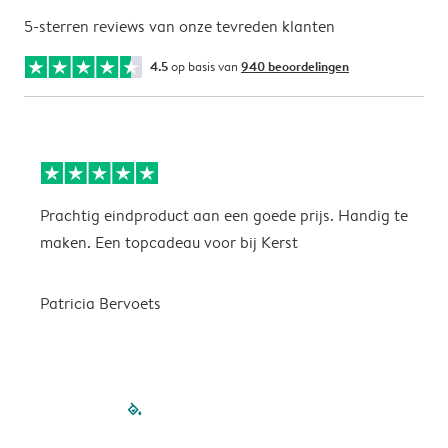
5-sterren reviews van onze tevreden klanten
4.5
op basis van
940 beoordelingen
Prachtig eindproduct aan een goede prijs. Handig te
H
maken. Een topcadeau voor bij Kerst
Patricia Bervoets
filled-pagination
outlined-paginatio
outlined-paginat
outlined-pagin
outlined-pag
outlined-p