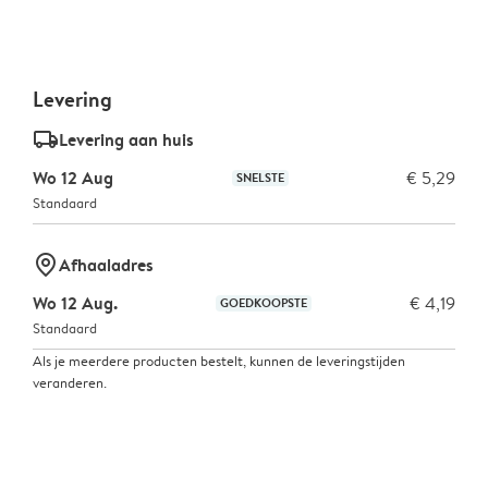
Levering
delivery_standard_v2
Levering aan huis
Wo 12 Aug
€ 5,29
SNELSTE
Standaard
marker-pin
Afhaaladres
Wo 12 Aug.
€ 4,19
GOEDKOOPSTE
Standaard
Als je meerdere producten bestelt, kunnen de leveringstijden
veranderen.