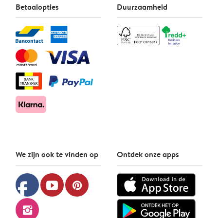
Betaalopties
Duurzaamheid
We zijn ook te vinden op
Ontdek onze apps
facebook
youtube
pinterest
instagram