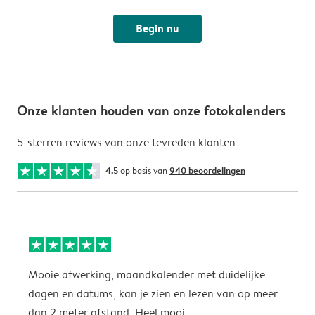
Begin nu
Onze klanten houden van onze fotokalenders
5-sterren reviews van onze tevreden klanten
4.5
op basis van
940 beoordelingen
Mooie afwerking, maandkalender met duidelijke
H
dagen en datums, kan je zien en lezen van op meer
z
dan 2 meter afstand. Heel mooi.