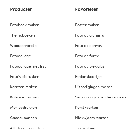
Producten
Favorieten
Fotoboek maken
Poster maken
Themaboeken
Foto op aluminium
Wanddecoratie
Foto op canvas
Fotocollage
Foto op forex
Fotocollage met lijst
Foto op plexiglas
Foto’s afdrukken
Bedankkaartjes
Kaarten maken
Uitnodigingen maken
Kalender maken
Verjaardagskalenders maken
Mok bedrukken
Kerstkaarten
Cadeaubonnen
Nieuwjaarskaarten
Alle fotoproducten
Trouwalbum