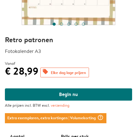
Retro patronen
Fotokalender A3
Vanaf
€ 28,99
offers
Elke dag lage prijzen
Begin nu
Alle prijzen incl. BTW excl.
verzending
question_mark_circle
Extra exemplaren, extra kortingen
| Volumekorting
Aantal
Prijs per stuk