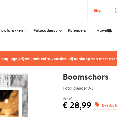
question
Blog
's afdrukken
Fotocadeaus
Kalenders
Huwelijk
slim_arrow_down
slim_arrow_down
slim_arrow_down
e dag lage prijzen, met extra voordeel bij aankoop van meer ex
Boomschors
Fotokalender A3
Vanaf
€ 28,99
offers
Elke dag l