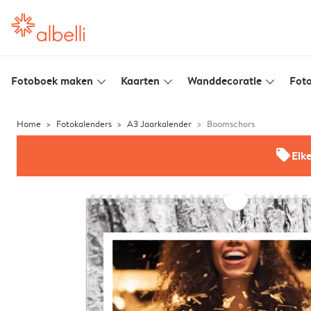
Fotoboek maken
Kaarten
Wanddecoratie
Foto
slim_arrow_down
slim_arrow_down
slim_arrow_down
Home
Fotokalenders
A3 Jaarkalender
Boomschors
offers
Elk