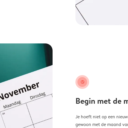
clock
Begin met de ma
Je hoeft niet op een nieu
gewoon met de maand van j