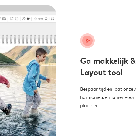
stars_plus
Ga makkelijk &
Layout tool
Bespaar tijd en laat onze
harmonieuze manier voor te
plaatsen.