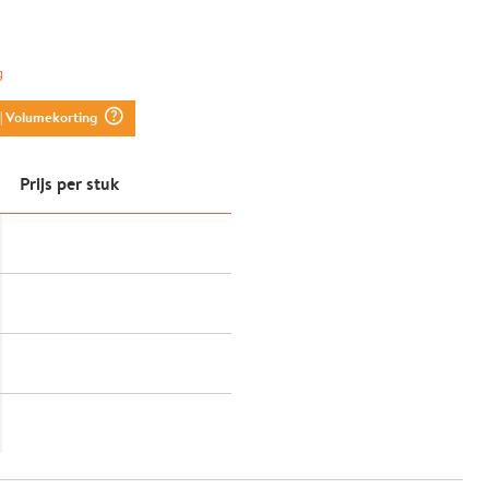
g
question_mark_circle
| Volumekorting
Prijs per stuk