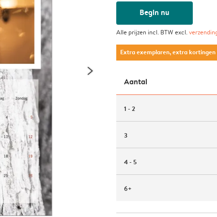
Begin nu
Alle prijzen incl. BTW excl.
verzendin
Extra exemplaren, extra kortingen
Aantal
1 - 2
3
4 - 5
6+