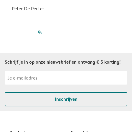
Peter De Peuter
filled-pagination
outlined-paginatio
outlined-paginat
outlined-pagin
outlined-pag
outlined-p
Schrijf je in op onze nieuwsbrief en ontvang € 5 korting!
Inschrijven