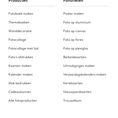
Producten
Favorieten
Fotoboek maken
Poster maken
Themaboeken
Foto op aluminium
Wanddecoratie
Foto op canvas
Fotocollage
Foto op forex
Fotocollage met lijst
Foto op plexiglas
Foto’s afdrukken
Bedankkaartjes
Kaarten maken
Uitnodigingen maken
Kalender maken
Verjaardagskalenders maken
Mok bedrukken
Kerstkaarten
Cadeaubonnen
Nieuwjaarskaarten
Alle fotoproducten
Trouwalbum