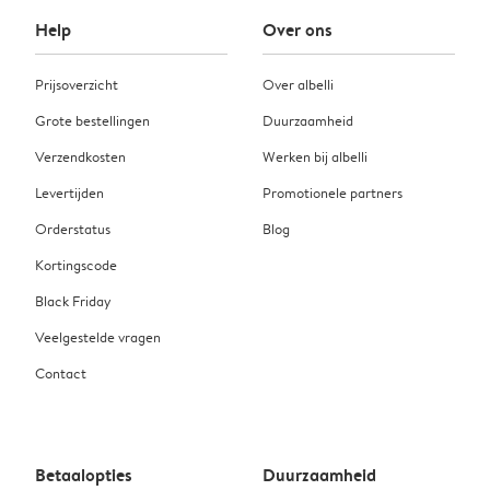
Help
Over ons
Prijsoverzicht
Over albelli
Grote bestellingen
Duurzaamheid
Verzendkosten
Werken bij albelli
Levertijden
Promotionele partners
Orderstatus
Blog
Kortingscode
Black Friday
Veelgestelde vragen
Contact
Betaalopties
Duurzaamheid