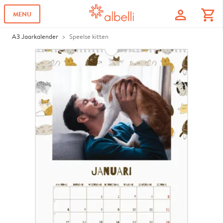
profile
shopping_cart
MENU
A3 Jaarkalender
Speelse kitten