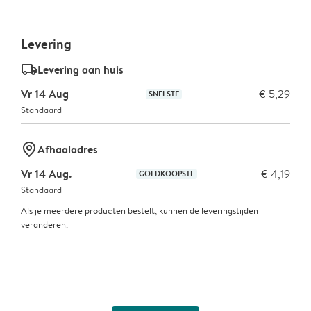
Levering
delivery_standard_v2
Levering aan huis
Vr 14 Aug
€ 5,29
SNELSTE
Standaard
marker-pin
Afhaaladres
Vr 14 Aug.
€ 4,19
GOEDKOOPSTE
Standaard
Als je meerdere producten bestelt, kunnen de leveringstijden
veranderen.