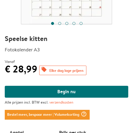
Speelse kitten
Fotokalender A3
Vanaf
€ 28,99
offers
Elke dag lage prijzen
Begin nu
Alle prijzen incl. BTW excl.
verzendkosten
question_mark_circle
Bestel meer, bespaar meer
| Volumekorting
Aantal
Prijs per stuk