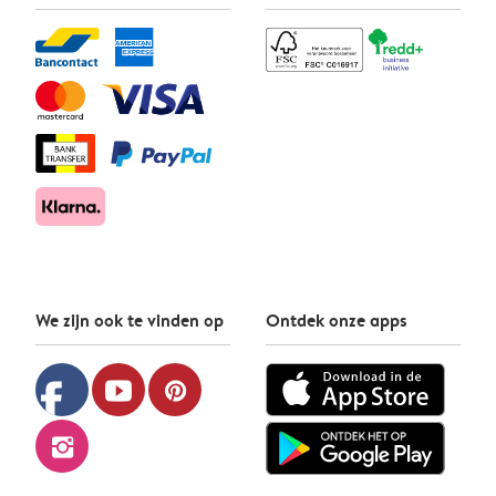
We zijn ook te vinden op
Ontdek onze apps
facebook
youtube
pinterest
instagram