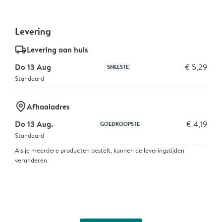
Levering
delivery_standard_v2
Levering aan huis
Do 13 Aug
€ 5,29
SNELSTE
Standaard
marker-pin
Afhaaladres
Do 13 Aug.
€ 4,19
GOEDKOOPSTE
Standaard
Als je meerdere producten bestelt, kunnen de leveringstijden
veranderen.