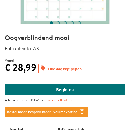
Oogverblindend mooi
Fotokalender A3
Vanaf
€ 28,99
offers
Elke dag lage prijzen
Begin nu
Alle prijzen incl. BTW excl.
verzendkosten
question_mark_circle
Bestel meer, bespaar meer
| Volumekorting
Aantal
Prijs per stuk