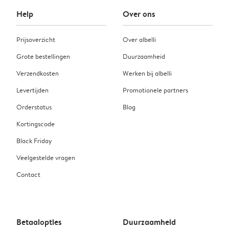
Help
Over ons
Prijsoverzicht
Over albelli
Grote bestellingen
Duurzaamheid
Verzendkosten
Werken bij albelli
Levertijden
Promotionele partners
Orderstatus
Blog
Kortingscode
Black Friday
Veelgestelde vragen
Contact
Betaalopties
Duurzaamheid