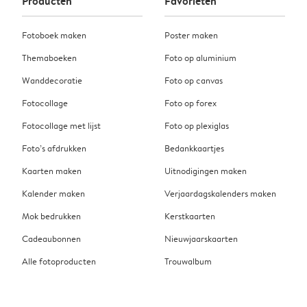
Producten
Favorieten
Fotoboek maken
Poster maken
Themaboeken
Foto op aluminium
Wanddecoratie
Foto op canvas
Fotocollage
Foto op forex
Fotocollage met lijst
Foto op plexiglas
Foto’s afdrukken
Bedankkaartjes
Kaarten maken
Uitnodigingen maken
Kalender maken
Verjaardagskalenders maken
Mok bedrukken
Kerstkaarten
Cadeaubonnen
Nieuwjaarskaarten
Alle fotoproducten
Trouwalbum