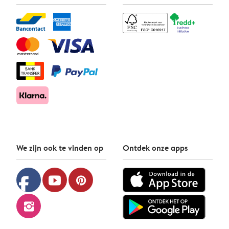
We zijn ook te vinden op
Ontdek onze apps
facebook
youtube
pinterest
instagram