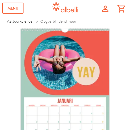
profile
shopping_cart
MENU
A3 Jaarkalender
Oogverblindend mooi