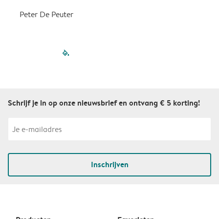
Peter De Peuter
filled-pagination
outlined-paginatio
outlined-paginat
outlined-pagin
outlined-pag
outlined-p
Schrijf je in op onze nieuwsbrief en ontvang € 5 korting!
Inschrijven