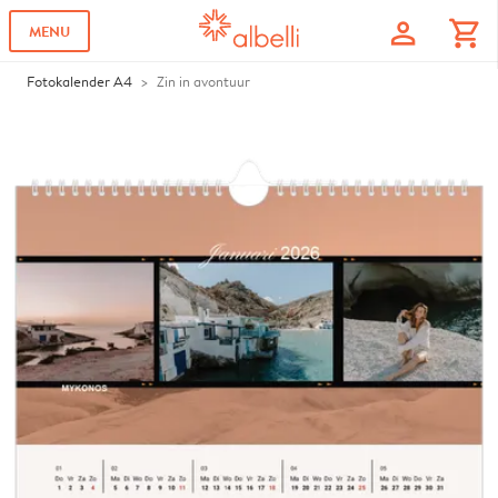
profile
shopping_cart
MENU
Fotokalender A4
Zin in avontuur