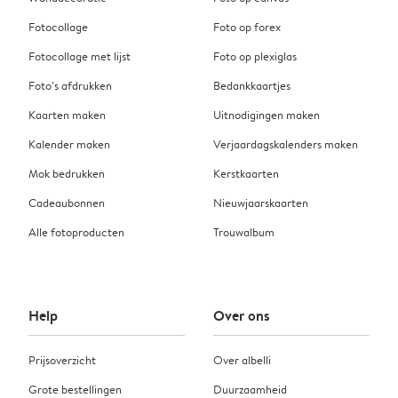
Fotocollage
Foto op forex
Fotocollage met lijst
Foto op plexiglas
Foto’s afdrukken
Bedankkaartjes
Kaarten maken
Uitnodigingen maken
Kalender maken
Verjaardagskalenders maken
Mok bedrukken
Kerstkaarten
Cadeaubonnen
Nieuwjaarskaarten
Alle fotoproducten
Trouwalbum
Help
Over ons
Prijsoverzicht
Over albelli
Grote bestellingen
Duurzaamheid