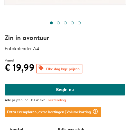
Zin in avontuur
Fotokalender A4
Vanaf
€ 19,99
offers
Elke dag lage prijzen
Begin nu
Alle prijzen incl. BTW excl.
verzending
question_mark_circle
Extra exemplaren, extra kortingen
| Volumekorting
Aantal
Prijs per stuk