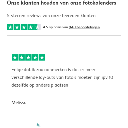
Onze klanten houden van onze fotokalenders
5-sterren reviews van onze tevreden klanten
4.5
op basis van
940 beoordelingen
Enige dat ik zou aanmerken is dat er meer
P
verschillende lay-outs van foto's moeten zijn ipv 10
dezelfde op andere plaatsen
P
Melissa
filled-pagination
outlined-paginatio
outlined-paginat
outlined-pagin
outlined-pag
outlined-p