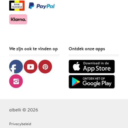
We zijn ook te vinden op
Ontdek onze apps
facebook
youtube
pinterest
instagram
albelli © 2026
Privacybeleid