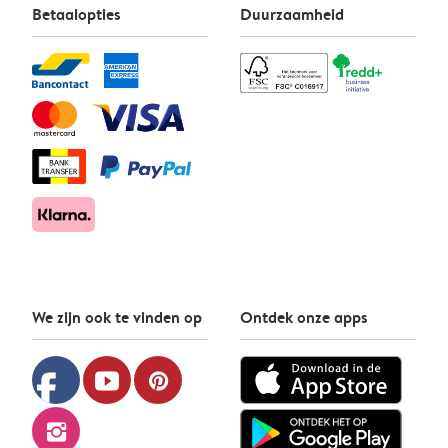
Betaalopties
Duurzaamheid
We zijn ook te vinden op
Ontdek onze apps
facebook
youtube
pinterest
instagram