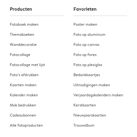
Producten
Favorieten
Fotoboek maken
Poster maken
Themaboeken
Foto op aluminium
Wanddecoratie
Foto op canvas
Fotocollage
Foto op forex
Fotocollage met lijst
Foto op plexiglas
Foto’s afdrukken
Bedankkaartjes
Kaarten maken
Uitnodigingen maken
Kalender maken
Verjaardagskalenders maken
Mok bedrukken
Kerstkaarten
Cadeaubonnen
Nieuwjaarskaarten
Alle fotoproducten
Trouwalbum