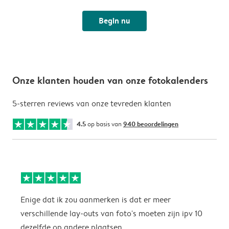
Begin nu
Onze klanten houden van onze fotokalenders
5-sterren reviews van onze tevreden klanten
4.5
op basis van
940 beoordelingen
Enige dat ik zou aanmerken is dat er meer
P
verschillende lay-outs van foto's moeten zijn ipv 10
dezelfde op andere plaatsen