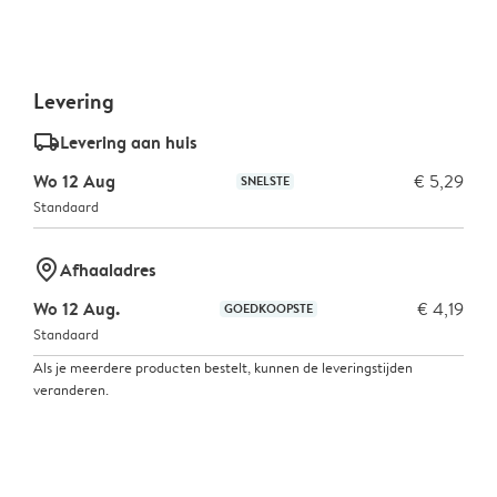
Levering
delivery_standard_v2
Levering aan huis
Wo 12 Aug
€ 5,29
SNELSTE
Standaard
marker-pin
Afhaaladres
Wo 12 Aug.
€ 4,19
GOEDKOOPSTE
Standaard
Als je meerdere producten bestelt, kunnen de leveringstijden
veranderen.