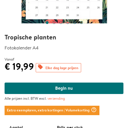
Tropische planten
Fotokalender A4
Vanaf
€ 19,99
offers
Elke dag lage prijzen
Begin nu
Alle prijzen incl. BTW excl.
verzending
question_mark_circle
Extra exemplaren, extra kortingen
| Volumekorting
Aantal
Prijs per stuk