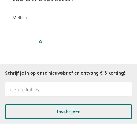
P
Melissa
filled-pagination
outlined-paginatio
outlined-paginat
outlined-pagin
outlined-pag
outlined-p
Schrijf je in op onze nieuwsbrief en ontvang € 5 korting!
Inschrijven