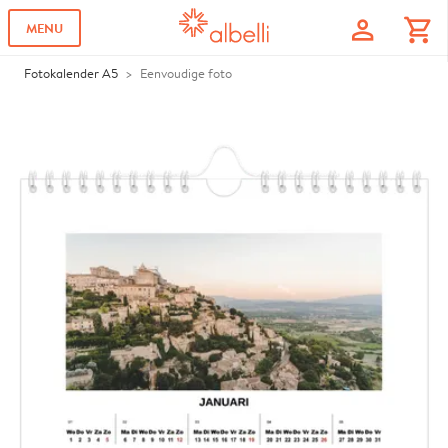
profile
shopping_cart
MENU
Fotokalender A5
Eenvoudige foto