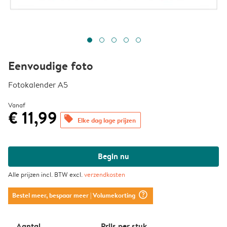
Eenvoudige foto
Fotokalender A5
Vanaf
€ 11,99
offers
Elke dag lage prijzen
Begin nu
Alle prijzen incl. BTW excl.
verzendkosten
question_mark_circle
Bestel meer, bespaar meer
| Volumekorting
Aantal
Prijs per stuk