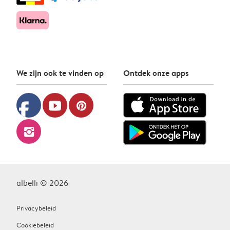
We zijn ook te vinden op
Ontdek onze apps
facebook
youtube
pinterest
instagram
albelli © 2026
Privacybeleid
Cookiebeleid