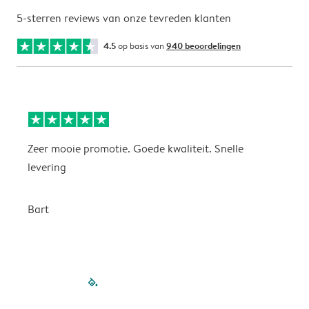
5-sterren reviews van onze tevreden klanten
4.5
op basis van
940 beoordelingen
Zeer mooie promotie. Goede kwaliteit. Snelle
P
levering
P
Bart
filled-pagination
outlined-paginatio
outlined-paginat
outlined-pagin
outlined-pag
outlined-p