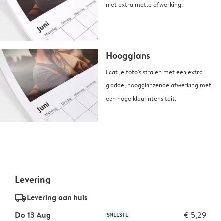
met extra matte afwerking.
Hoogglans
Laat je foto's stralen met een extra
gladde, hoogglanzende afwerking met
een hoge kleurintensiteit.
Levering
delivery_standard_v2
Levering aan huis
Do 13 Aug
€ 5,29
SNELSTE