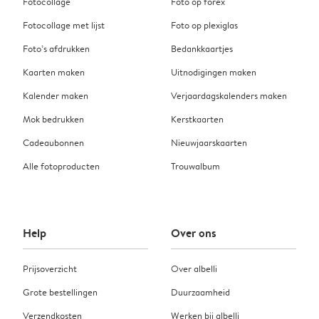
Fotocollage
Foto op forex
Fotocollage met lijst
Foto op plexiglas
Foto’s afdrukken
Bedankkaartjes
Kaarten maken
Uitnodigingen maken
Kalender maken
Verjaardagskalenders maken
Mok bedrukken
Kerstkaarten
Cadeaubonnen
Nieuwjaarskaarten
Alle fotoproducten
Trouwalbum
Help
Over ons
Prijsoverzicht
Over albelli
Grote bestellingen
Duurzaamheid
Verzendkosten
Werken bij albelli