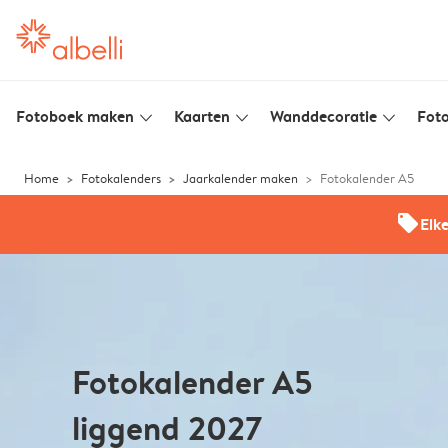
Fotoboek maken
Kaarten
Wanddecoratie
Foto
slim_arrow_down
slim_arrow_down
slim_arrow_down
Home
Fotokalenders
Jaarkalender maken
Fotokalender A5
offers
Elk
Fotokalender A5
liggend 2027