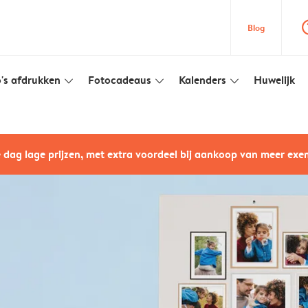
question
Blog
's afdrukken
Fotocadeaus
Kalenders
Huwelijk
slim_arrow_down
slim_arrow_down
slim_arrow_down
e dag lage prijzen, met extra voordeel bij aankoop van meer ex