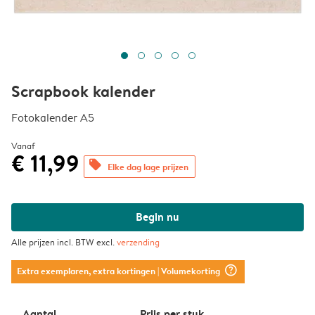
Scrapbook kalender
Fotokalender A5
Vanaf
€ 11,99
offers
Elke dag lage prijzen
Begin nu
Alle prijzen incl. BTW excl.
verzending
question_mark_circle
Extra exemplaren, extra kortingen
| Volumekorting
Aantal
Prijs per stuk