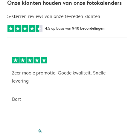
Onze klanten houden van onze fotokalenders
5-sterren reviews van onze tevreden klanten
4.5
op basis van
940 beoordelingen
Zeer mooie promotie. Goede kwaliteit. Snelle
P
levering
P
Bart
filled-pagination
outlined-paginatio
outlined-paginat
outlined-pagin
outlined-pag
outlined-p