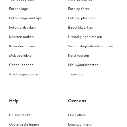
Fotocollage
Foto op forex
Fotocollage met lijst
Foto op plexiglas
Foto’s afdrukken
Bedankkaartjes
Kaarten maken
Uitnodigingen maken
Kalender maken
Verjaardagskalenders maken
Mok bedrukken
Kerstkaarten
Cadeaubonnen
Nieuwjaarskaarten
Alle fotoproducten
Trouwalbum
Help
Over ons
Prijsoverzicht
Over albelli
Grote bestellingen
Duurzaamheid