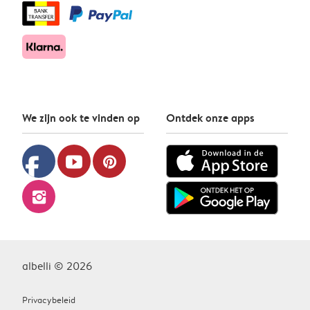
We zijn ook te vinden op
Ontdek onze apps
facebook
youtube
pinterest
instagram
albelli © 2026
Privacybeleid