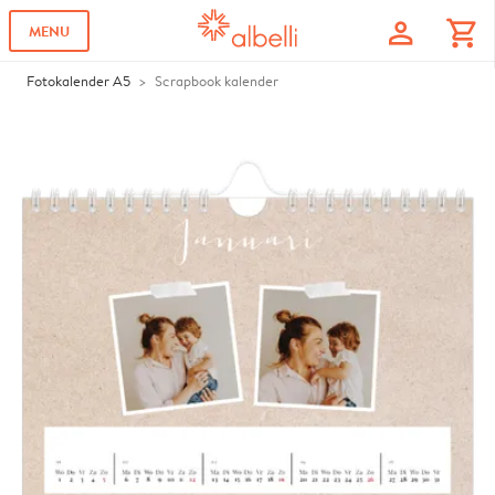
profile
shopping_cart
MENU
Fotokalender A5
Scrapbook kalender