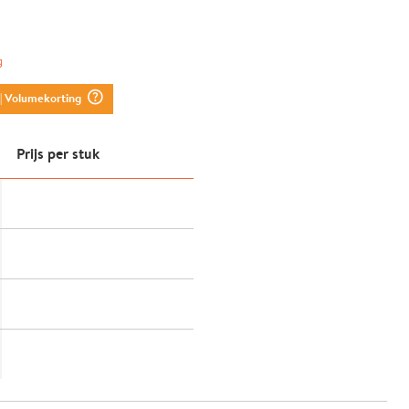
g
question_mark_circle
| Volumekorting
Prijs per stuk