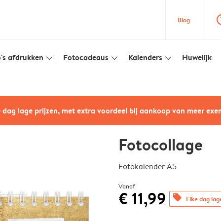
question
Blog
's afdrukken
Fotocadeaus
Kalenders
Huwelijk
slim_arrow_down
slim_arrow_down
slim_arrow_down
e dag lage prijzen, met extra voordeel bij aankoop van meer ex
Fotocollage
Fotokalender A5
Vanaf
€ 11,99
offers
Elke dag lag