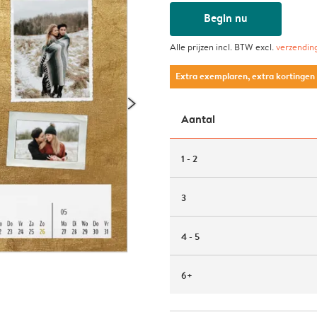
Begin nu
Alle prijzen incl. BTW excl.
verzendin
Extra exemplaren, extra kortingen
Aantal
1 - 2
3
4 - 5
6+