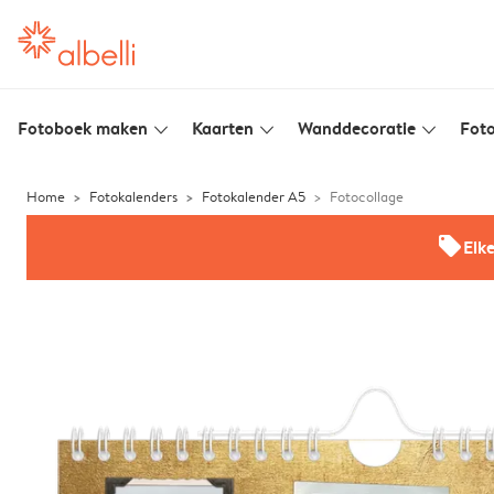
Fotoboek maken
Kaarten
Wanddecoratie
Foto
slim_arrow_down
slim_arrow_down
slim_arrow_down
Home
Fotokalenders
Fotokalender A5
Fotocollage
offers
Elk