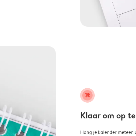
tools
Klaar om op t
Hang je kalender meteen o