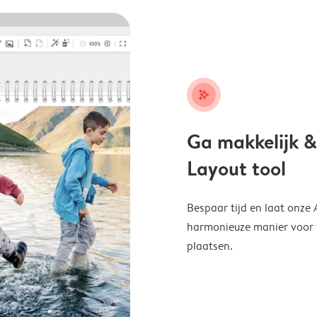
stars_plus
Ga makkelijk &
Layout tool
Bespaar tijd en laat onze
harmonieuze manier voor te
plaatsen.