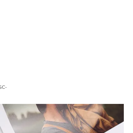
FSC-
.