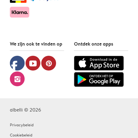
We zijn ook te vinden op
Ontdek onze apps
facebook
youtube
pinterest
instagram
albelli © 2026
Privacybeleid
Cookiebeleid