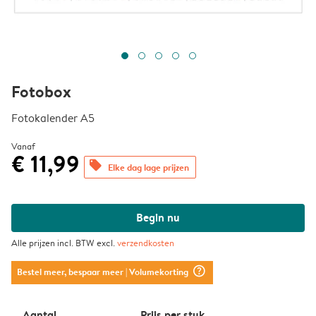
Fotobox
Fotokalender A5
Vanaf
€ 11,99
offers
Elke dag lage prijzen
Begin nu
Alle prijzen incl. BTW excl.
verzendkosten
question_mark_circle
Bestel meer, bespaar meer
| Volumekorting
Aantal
Prijs per stuk