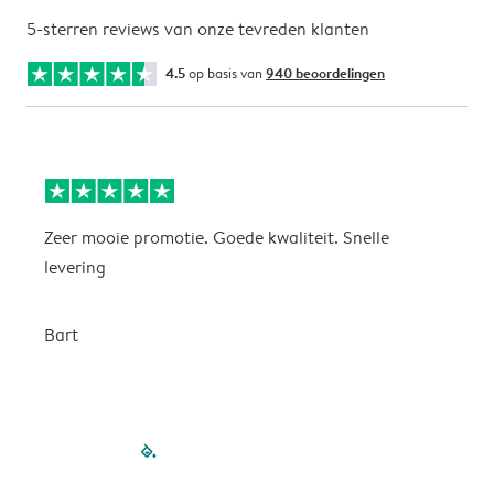
5-sterren reviews van onze tevreden klanten
4.5
op basis van
940 beoordelingen
Zeer mooie promotie. Goede kwaliteit. Snelle
P
levering
P
Bart
filled-pagination
outlined-paginatio
outlined-paginat
outlined-pagin
outlined-pag
outlined-p