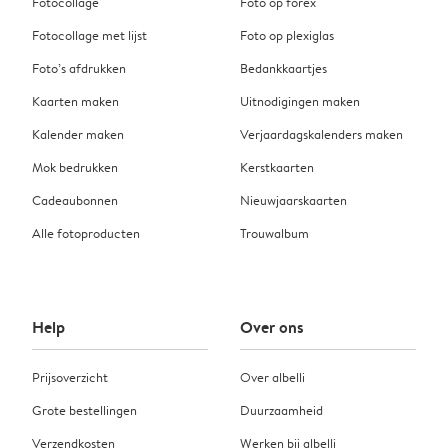
Fotocollage
Foto op forex
Fotocollage met lijst
Foto op plexiglas
Foto’s afdrukken
Bedankkaartjes
Kaarten maken
Uitnodigingen maken
Kalender maken
Verjaardagskalenders maken
Mok bedrukken
Kerstkaarten
Cadeaubonnen
Nieuwjaarskaarten
Alle fotoproducten
Trouwalbum
Help
Over ons
Prijsoverzicht
Over albelli
Grote bestellingen
Duurzaamheid
Verzendkosten
Werken bij albelli