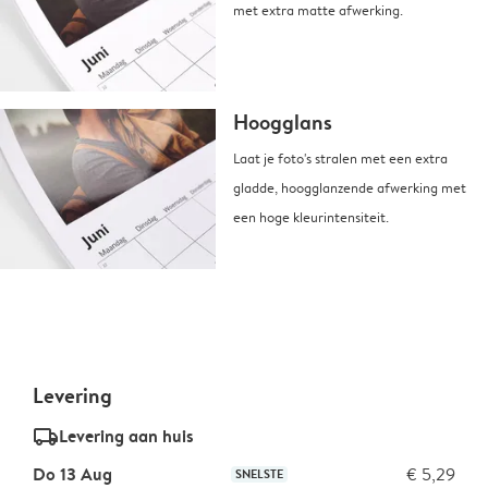
met extra matte afwerking.
Hoogglans
Laat je foto's stralen met een extra
gladde, hoogglanzende afwerking met
een hoge kleurintensiteit.
Levering
delivery_standard_v2
Levering aan huis
Do 13 Aug
€ 5,29
SNELSTE