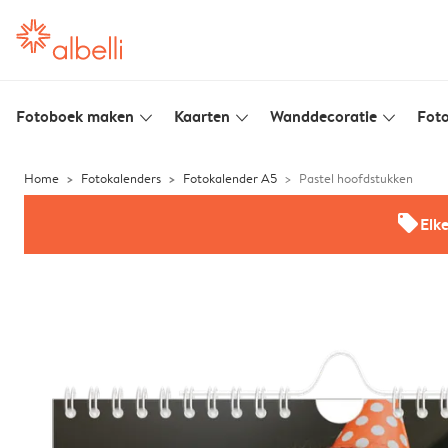
Fotoboek maken
Kaarten
Wanddecoratie
Foto
slim_arrow_down
slim_arrow_down
slim_arrow_down
Home
Fotokalenders
Fotokalender A5
Pastel hoofdstukken
offers
Elk