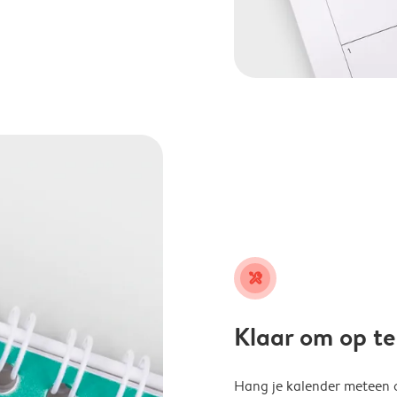
tools
Klaar om op t
Hang je kalender meteen o