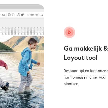
stars_plus
Ga makkelijk &
Layout tool
Bespaar tijd en laat onze
harmonieuze manier voor te
plaatsen.