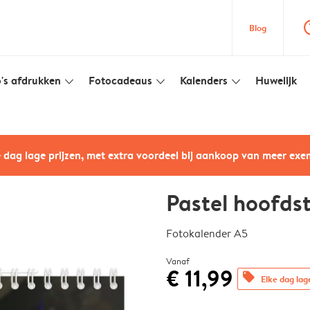
question
Blog
's afdrukken
Fotocadeaus
Kalenders
Huwelijk
slim_arrow_down
slim_arrow_down
slim_arrow_down
e dag lage prijzen, met extra voordeel bij aankoop van meer ex
Pastel hoofds
Fotokalender A5
Vanaf
€ 11,99
offers
Elke dag lag