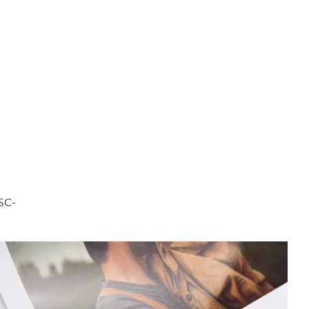
FSC-
.