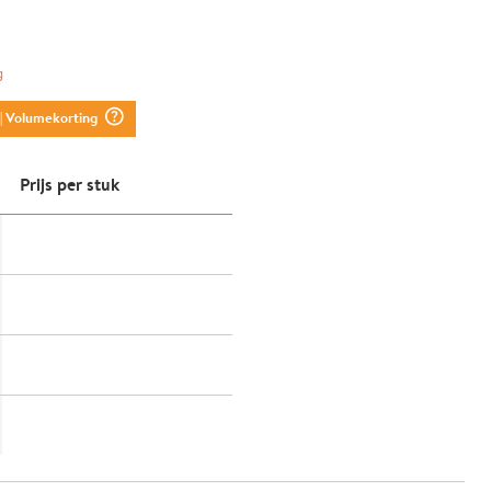
g
question_mark_circle
| Volumekorting
Prijs per stuk