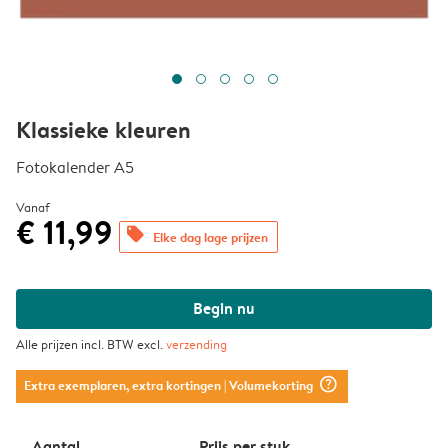
Klassieke kleuren
Fotokalender A5
Vanaf
€ 11,99
offers
Elke dag lage prijzen
Begin nu
Alle prijzen incl. BTW excl.
verzending
question_mark_circle
Extra exemplaren, extra kortingen
| Volumekorting
Aantal
Prijs per stuk