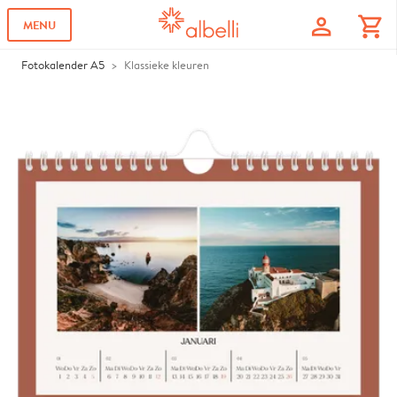
profile
shopping_cart
MENU
Fotokalender A5
Klassieke kleuren