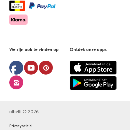
We zijn ook te vinden op
Ontdek onze apps
facebook
youtube
pinterest
instagram
albelli © 2026
Privacybeleid