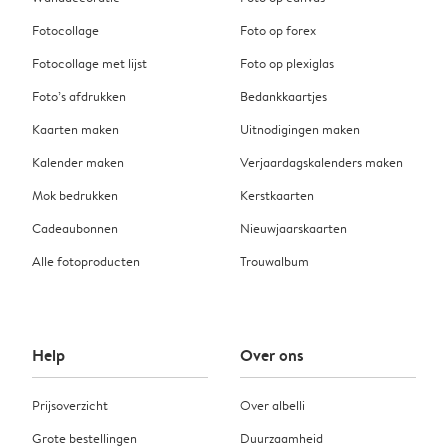
Fotocollage
Foto op forex
Fotocollage met lijst
Foto op plexiglas
Foto’s afdrukken
Bedankkaartjes
Kaarten maken
Uitnodigingen maken
Kalender maken
Verjaardagskalenders maken
Mok bedrukken
Kerstkaarten
Cadeaubonnen
Nieuwjaarskaarten
Alle fotoproducten
Trouwalbum
Help
Over ons
Prijsoverzicht
Over albelli
Grote bestellingen
Duurzaamheid