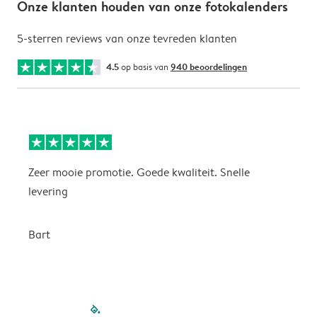
Onze klanten houden van onze fotokalenders
5-sterren reviews van onze tevreden klanten
4.5
op basis van
940 beoordelingen
Zeer mooie promotie. Goede kwaliteit. Snelle
P
levering
P
Bart
filled-pagination
outlined-paginatio
outlined-paginat
outlined-pagin
outlined-pag
outlined-p