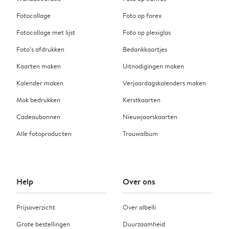
Fotocollage
Foto op forex
Fotocollage met lijst
Foto op plexiglas
Foto’s afdrukken
Bedankkaartjes
Kaarten maken
Uitnodigingen maken
Kalender maken
Verjaardagskalenders maken
Mok bedrukken
Kerstkaarten
Cadeaubonnen
Nieuwjaarskaarten
Alle fotoproducten
Trouwalbum
Help
Over ons
Prijsoverzicht
Over albelli
Grote bestellingen
Duurzaamheid