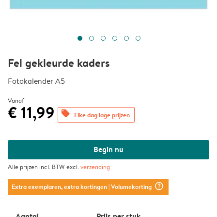
Fel gekleurde kaders
Fotokalender A5
Vanaf
€ 11,99
offers
Elke dag lage prijzen
Begin nu
Alle prijzen incl. BTW excl.
verzending
question_mark_circle
Extra exemplaren, extra kortingen
| Volumekorting
Aantal
Prijs per stuk