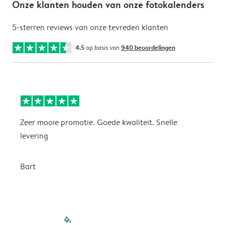
Onze klanten houden van onze fotokalenders
5-sterren reviews van onze tevreden klanten
4.5
op basis van
940 beoordelingen
Zeer mooie promotie. Goede kwaliteit. Snelle
P
levering
P
Bart
filled-pagination
outlined-paginatio
outlined-paginat
outlined-pagin
outlined-pag
outlined-p