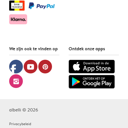
We zijn ook te vinden op
Ontdek onze apps
facebook
youtube
pinterest
instagram
albelli © 2026
Privacybeleid