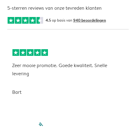
5-sterren reviews van onze tevreden klanten
4.5
op basis van
940 beoordelingen
Zeer mooie promotie. Goede kwaliteit. Snelle
P
levering
P
Bart
filled-pagination
outlined-paginatio
outlined-paginat
outlined-pagin
outlined-pag
outlined-p