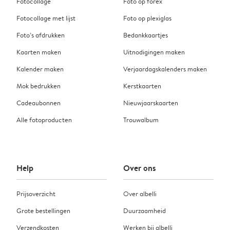
Fotocollage
Foto op forex
Fotocollage met lijst
Foto op plexiglas
Foto’s afdrukken
Bedankkaartjes
Kaarten maken
Uitnodigingen maken
Kalender maken
Verjaardagskalenders maken
Mok bedrukken
Kerstkaarten
Cadeaubonnen
Nieuwjaarskaarten
Alle fotoproducten
Trouwalbum
Help
Over ons
Prijsoverzicht
Over albelli
Grote bestellingen
Duurzaamheid
Verzendkosten
Werken bij albelli