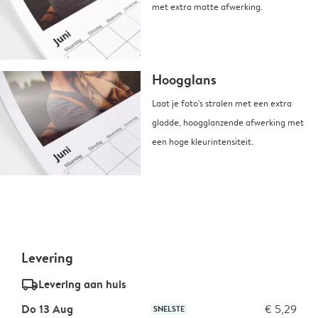
met extra matte afwerking.
Hoogglans
Laat je foto's stralen met een extra
gladde, hoogglanzende afwerking met
een hoge kleurintensiteit.
Levering
delivery_standard_v2
Levering aan huis
Do 13 Aug
€ 5,29
SNELSTE