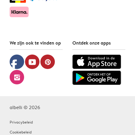
We zijn ook te vinden op
Ontdek onze apps
facebook
youtube
pinterest
instagram
albelli © 2026
Privacybeleid
Cookiebeleid