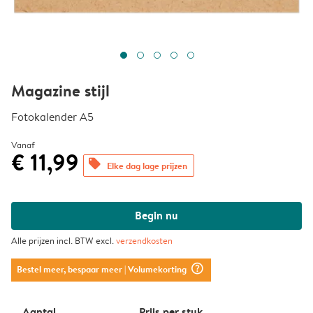
Magazine stijl
Fotokalender A5
Vanaf
€ 11,99
offers
Elke dag lage prijzen
Begin nu
Alle prijzen incl. BTW excl.
verzendkosten
question_mark_circle
Bestel meer, bespaar meer
| Volumekorting
Aantal
Prijs per stuk