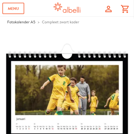
profile
shopping_cart
MENU
Fotokalender A5
Compleet zwart kader