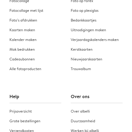
Fotocollage
Foto op forex
Fotocollage met lijst
Foto op plexiglas
Foto’s afdrukken
Bedankkaartjes
Kaarten maken
Uitnodigingen maken
Kalender maken
Verjaardagskalenders maken
Mok bedrukken
Kerstkaarten
Cadeaubonnen
Nieuwjaarskaarten
Alle fotoproducten
Trouwalbum
Help
Over ons
Prijsoverzicht
Over albelli
Grote bestellingen
Duurzaamheid
Verzendkosten
Werken bij albelli