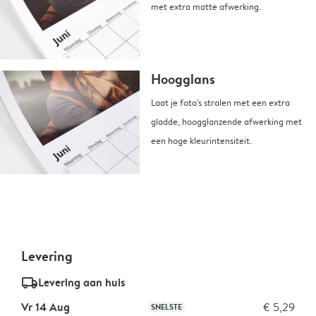
met extra matte afwerking.
Hoogglans
Laat je foto's stralen met een extra
gladde, hoogglanzende afwerking met
een hoge kleurintensiteit.
Levering
delivery_standard_v2
Levering aan huis
Vr 14 Aug
€ 5,29
SNELSTE