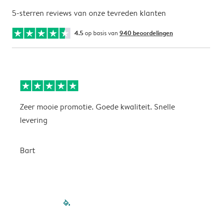
5-sterren reviews van onze tevreden klanten
4.5
op basis van
940 beoordelingen
Zeer mooie promotie. Goede kwaliteit. Snelle
P
levering
P
Bart
filled-pagination
outlined-paginatio
outlined-paginat
outlined-pagin
outlined-pag
outlined-p