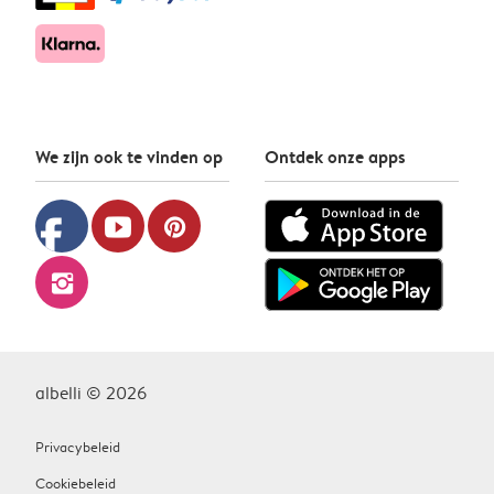
We zijn ook te vinden op
Ontdek onze apps
facebook
youtube
pinterest
instagram
albelli © 2026
Privacybeleid
Cookiebeleid