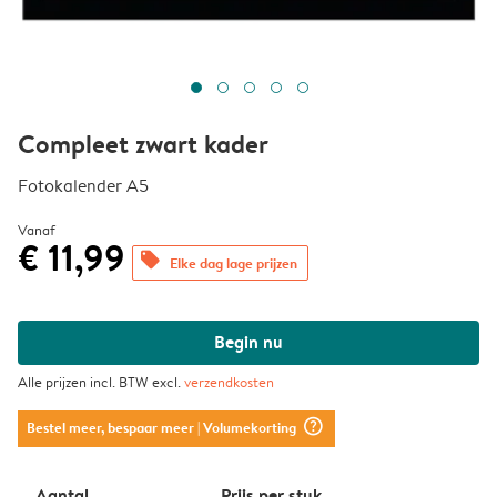
Compleet zwart kader
Fotokalender A5
Vanaf
€ 11,99
offers
Elke dag lage prijzen
Begin nu
Alle prijzen incl. BTW excl.
verzendkosten
question_mark_circle
Bestel meer, bespaar meer
| Volumekorting
Aantal
Prijs per stuk