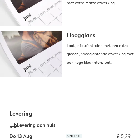
met extra matte afwerking.
Hoogglans
Laat je foto's stralen met een extra
gladde, hoogglanzende afwerking met
een hoge kleurintensiteit.
Levering
delivery_standard_v2
Levering aan huis
Do 13 Aug
€ 5,29
SNELSTE