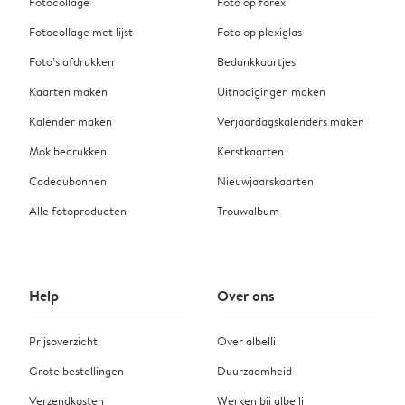
Fotocollage
Foto op forex
Fotocollage met lijst
Foto op plexiglas
Foto’s afdrukken
Bedankkaartjes
Kaarten maken
Uitnodigingen maken
Kalender maken
Verjaardagskalenders maken
Mok bedrukken
Kerstkaarten
Cadeaubonnen
Nieuwjaarskaarten
Alle fotoproducten
Trouwalbum
Help
Over ons
Prijsoverzicht
Over albelli
Grote bestellingen
Duurzaamheid
Verzendkosten
Werken bij albelli