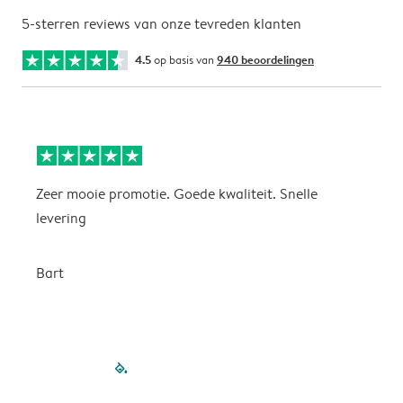
5-sterren reviews van onze tevreden klanten
4.5
op basis van
940 beoordelingen
Zeer mooie promotie. Goede kwaliteit. Snelle
P
levering
P
Bart
filled-pagination
outlined-paginatio
outlined-paginat
outlined-pagin
outlined-pag
outlined-p