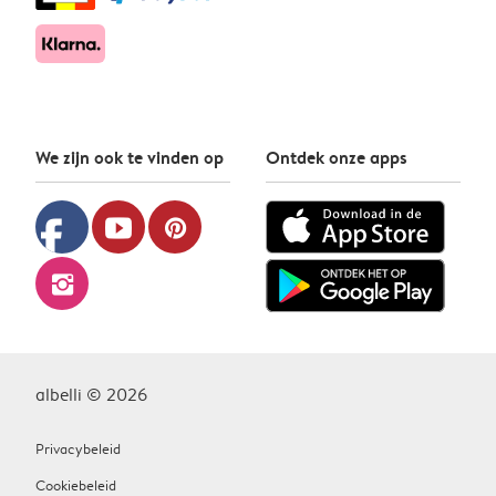
We zijn ook te vinden op
Ontdek onze apps
facebook
youtube
pinterest
instagram
albelli © 2026
Privacybeleid
Cookiebeleid