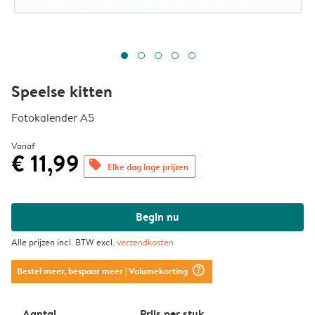
Speelse kitten
Fotokalender A5
Vanaf
€ 11,99
offers
Elke dag lage prijzen
Begin nu
Alle prijzen incl. BTW excl.
verzendkosten
question_mark_circle
Bestel meer, bespaar meer
| Volumekorting
Aantal
Prijs per stuk