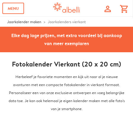
profile
shopping_cart
MENU
Jaarkalender maken
Jaarkalenders vierkant
Elke dag lage prijzen, met extra voordeel bij aankoop
van meer exemplaren
Fotokalender Vierkant (20 x 20 cm)
Herbeleef je favoriete momenten en kijk uit naar al je nieuwe
avonturen met een compacte fotokalender in vierkant formaat.
Personaliseer een van onze exclusieve ontwerpen en voeg belangrijke
data toe. Je kan ook helemaal je eigen kalender maken met alle foto's
van je smartphone.