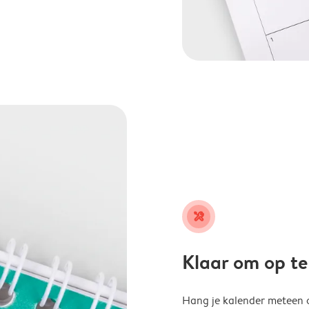
tools
Klaar om op t
Hang je kalender meteen o