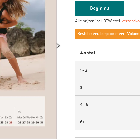
Begin nu
Alle prijzen incl. BTW excl.
verzendko
Bestel meer, bespaar meer
| Volum
Aantal
1 - 2
3
4 - 5
6+