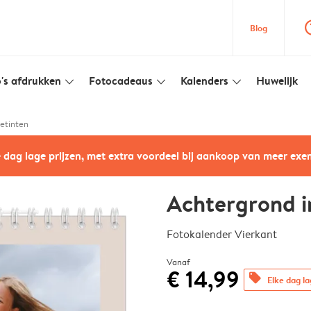
question
Blog
's afdrukken
Fotocadeaus
Kalenders
Huwelijk
slim_arrow_down
slim_arrow_down
slim_arrow_down
etinten
e dag lage prijzen, met extra voordeel bij aankoop van meer ex
Achtergrond i
Fotokalender Vierkant
Vanaf
€ 14,99
offers
Elke dag la