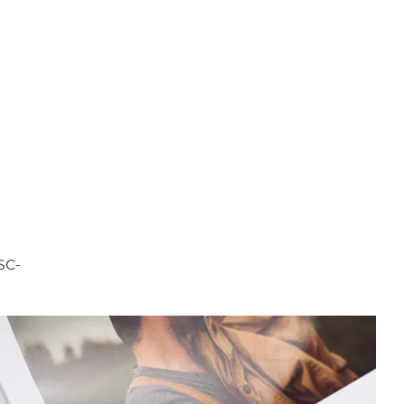
FSC-
.