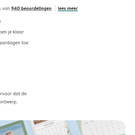
940 beoordelingen
lees meer
s van
h
ben je klaar
jaardagen toe
ervoor dat de
 ontwerp.