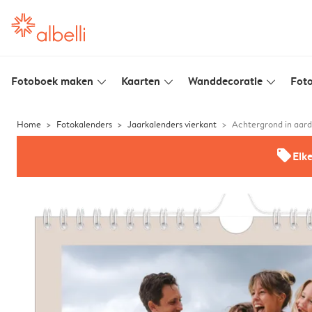
Fotoboek maken
Kaarten
Wanddecoratie
Foto
slim_arrow_down
slim_arrow_down
slim_arrow_down
Home
Fotokalenders
Jaarkalenders vierkant
Achtergrond in aard
offers
Elk