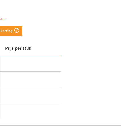
sten
question_mark_circle
ekorting
Prijs per stuk