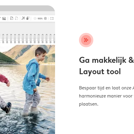
stars_plus
Ga makkelijk &
Layout tool
Bespaar tijd en laat onze
harmonieuze manier voor te
plaatsen.