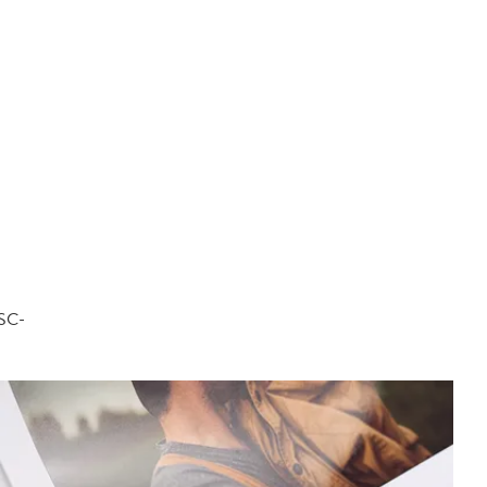
FSC-
.