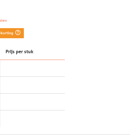
sten
question_mark_circle
ekorting
Prijs per stuk