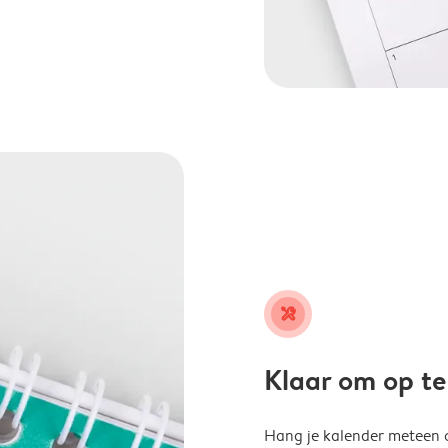
tools
Klaar om op t
Hang je kalender meteen o