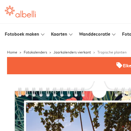
Fotoboek maken
Kaarten
Wanddecoratie
Foto
slim_arrow_down
slim_arrow_down
slim_arrow_down
Home
Fotokalenders
Jaarkalenders vierkant
Tropische planten
offers
Elk