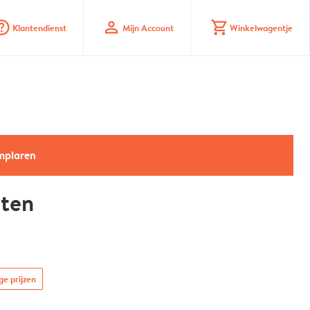
_mark_circle
profile
shopping_cart
Klantendienst
Mijn Account
Winkelwagentje
emplaren
nten
ge prijzen