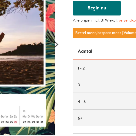
Begin nu
Alle prijzen incl. BTW excl.
verzendko
Bestel meer, bespaar meer
| Volum
Aantal
1 - 2
3
4 - 5
6+