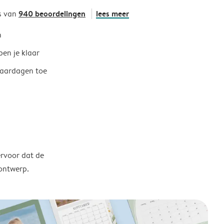
940 beoordelingen
lees meer
s van
h
ben je klaar
jaardagen toe
ervoor dat de
 ontwerp.