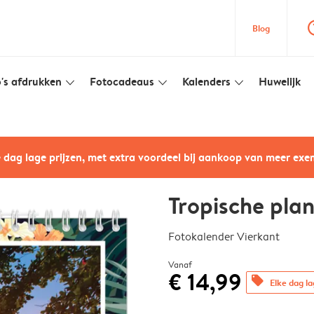
question
Blog
's afdrukken
Fotocadeaus
Kalenders
Huwelijk
slim_arrow_down
slim_arrow_down
slim_arrow_down
e dag lage prijzen, met extra voordeel bij aankoop van meer ex
Tropische pla
Fotokalender Vierkant
Vanaf
€ 14,99
offers
Elke dag la