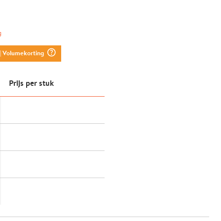
g
question_mark_circle
| Volumekorting
Prijs per stuk