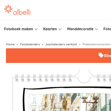
Fotoboek maken
Kaarten
Wanddecoratie
Foto
slim_arrow_down
slim_arrow_down
slim_arrow_down
Home
Fotokalenders
Jaarkalenders vierkant
Plakboekmomenten
offers
Elk