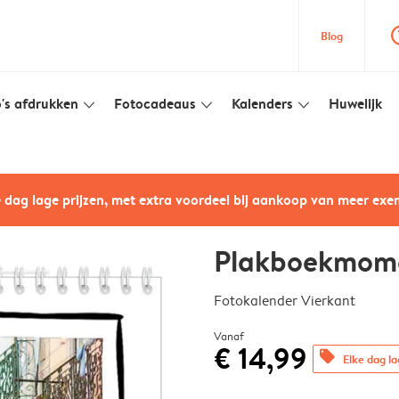
question
Blog
's afdrukken
Fotocadeaus
Kalenders
Huwelijk
slim_arrow_down
slim_arrow_down
slim_arrow_down
e dag lage prijzen, met extra voordeel bij aankoop van meer ex
Plakboekmom
Fotokalender Vierkant
Vanaf
€ 14,99
offers
Elke dag la