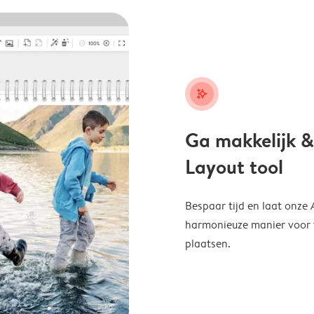
stars_plus
Ga makkelijk &
Layout tool
Bespaar tijd en laat onze
harmonieuze manier voor te
plaatsen.