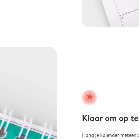
tools
Klaar om op t
Hang je kalender meteen o