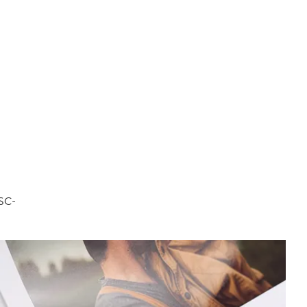
FSC-
.