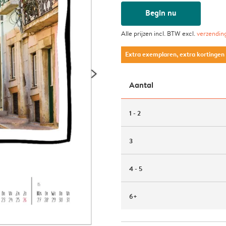
Begin nu
Alle prijzen incl. BTW excl.
verzendin
Extra exemplaren, extra kortingen
Aantal
1 - 2
3
4 - 5
6+