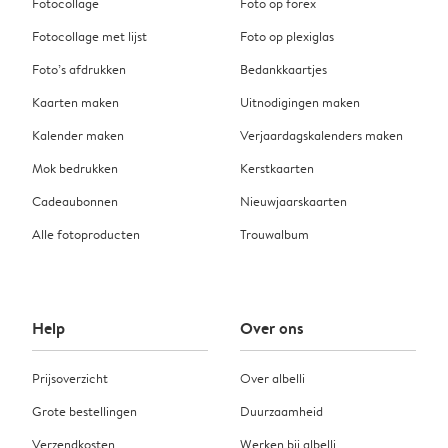
Fotocollage
Foto op forex
Fotocollage met lijst
Foto op plexiglas
Foto’s afdrukken
Bedankkaartjes
Kaarten maken
Uitnodigingen maken
Kalender maken
Verjaardagskalenders maken
Mok bedrukken
Kerstkaarten
Cadeaubonnen
Nieuwjaarskaarten
Alle fotoproducten
Trouwalbum
Help
Over ons
Prijsoverzicht
Over albelli
Grote bestellingen
Duurzaamheid
Verzendkosten
Werken bij albelli