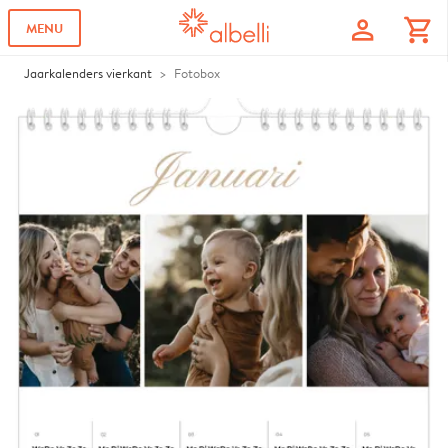
profile
shopping_cart
MENU
Jaarkalenders vierkant
Fotobox