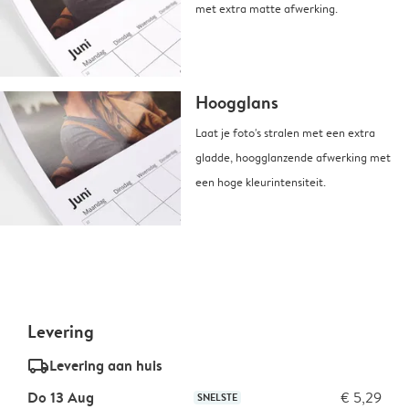
met extra matte afwerking.
Hoogglans
Laat je foto's stralen met een extra
gladde, hoogglanzende afwerking met
een hoge kleurintensiteit.
Levering
delivery_standard_v2
Levering aan huis
Do 13 Aug
€ 5,29
SNELSTE