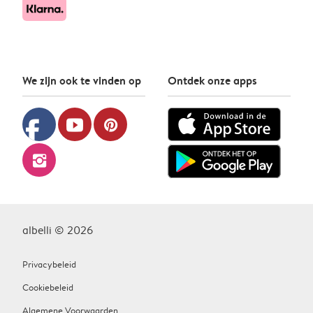
We zijn ook te vinden op
Ontdek onze apps
facebook
youtube
pinterest
instagram
albelli © 2026
Privacybeleid
Cookiebeleid
Algemene Voorwaarden