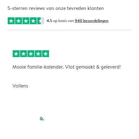
5-sterren reviews van onze tevreden klanten
4.5
op basis van
940 beoordelingen
Mooie familie-kalender. Vlot gemaakt & geleverd!
A
G
Vollens
filled-pagination
outlined-paginatio
outlined-paginat
outlined-pagin
outlined-pag
outlined-p