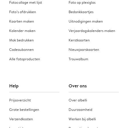
Fotocollage met lijst
Foto op plexiglas
Foto’s afdrukken
Bedankkaartjes
Kaarten maken
Uitnodigingen maken
Kalender maken
Verjaardagskalenders maken
Mok bedrukken
Kerstkaarten
Cadeaubonnen
Nieuwjaarskaarten
Alle fotoproducten
Trouwalbum
Help
Over ons
Prijsoverzicht
Over albelli
Grote bestellingen
Duurzaamheid
Verzendkosten
Werken bij albelli