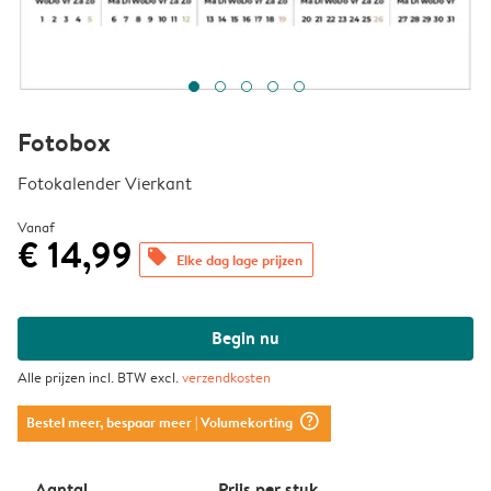
Fotobox
Fotokalender Vierkant
Vanaf
€ 14,99
offers
Elke dag lage prijzen
Begin nu
Alle prijzen incl. BTW excl.
verzendkosten
question_mark_circle
Bestel meer, bespaar meer
| Volumekorting
Aantal
Prijs per stuk