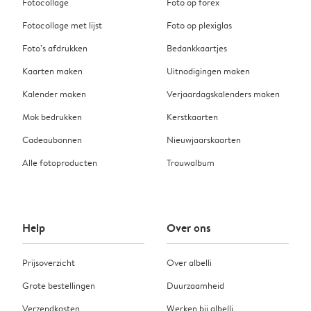
Fotocollage
Foto op forex
Fotocollage met lijst
Foto op plexiglas
Foto’s afdrukken
Bedankkaartjes
Kaarten maken
Uitnodigingen maken
Kalender maken
Verjaardagskalenders maken
Mok bedrukken
Kerstkaarten
Cadeaubonnen
Nieuwjaarskaarten
Alle fotoproducten
Trouwalbum
Help
Over ons
Prijsoverzicht
Over albelli
Grote bestellingen
Duurzaamheid
Verzendkosten
Werken bij albelli