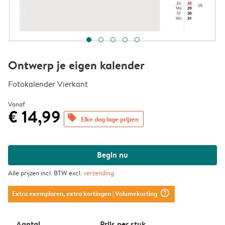
Ontwerp je eigen kalender
Fotokalender Vierkant
Vanaf
€ 14,99
offers
Elke dag lage prijzen
Begin nu
Alle prijzen incl. BTW excl.
verzending
question_mark_circle
Extra exemplaren, extra kortingen
| Volumekorting
Aantal
Prijs per stuk