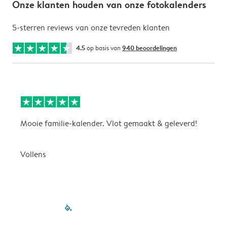
Onze klanten houden van onze fotokalenders
5-sterren reviews van onze tevreden klanten
4.5
op basis van
940 beoordelingen
Mooie familie-kalender. Vlot gemaakt & geleverd!
A
G
Vollens
filled-pagination
outlined-paginatio
outlined-paginat
outlined-pagin
outlined-pag
outlined-p