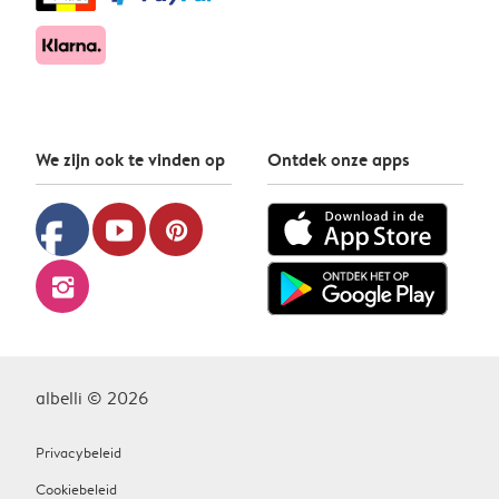
We zijn ook te vinden op
Ontdek onze apps
facebook
youtube
pinterest
instagram
albelli © 2026
Privacybeleid
Cookiebeleid