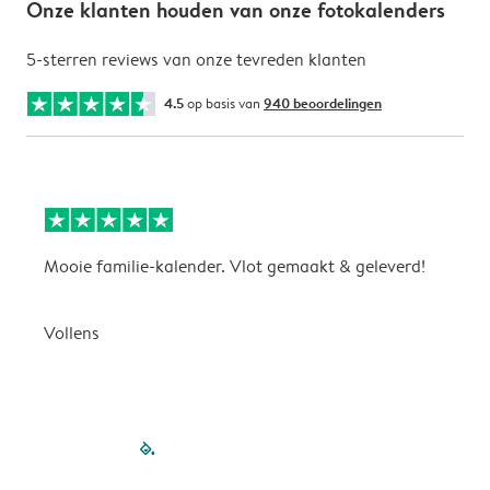
Onze klanten houden van onze fotokalenders
5-sterren reviews van onze tevreden klanten
4.5
op basis van
940 beoordelingen
Mooie familie-kalender. Vlot gemaakt & geleverd!
A
G
Vollens
filled-pagination
outlined-paginatio
outlined-paginat
outlined-pagin
outlined-pag
outlined-p