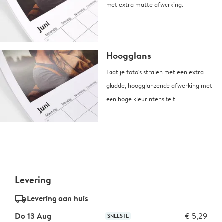
met extra matte afwerking.
Hoogglans
Laat je foto's stralen met een extra
gladde, hoogglanzende afwerking met
een hoge kleurintensiteit.
Levering
delivery_standard_v2
Levering aan huis
Do 13 Aug
€ 5,29
SNELSTE