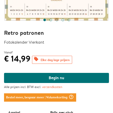
Retro patronen
Fotokalender Vierkant
Vanaf
€ 14,99
offers
Elke dag lage prijzen
Begin nu
Alle prijzen incl. BTW excl.
verzendkosten
question_mark_circle
Bestel meer, bespaar meer
| Volumekorting
Aantal
Prijs per stuk