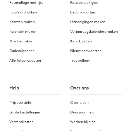
Fotocollage met lijst
Foto op plexiglas
Foto’s afdrukken
Bedankkaartjes
Kaarten maken
Uitnodigingen maken
Kalender maken
Verjaardagskalenders maken
Mok bedrukken
Kerstkaarten
Cadeaubonnen
Nieuwjaarskaarten
Alle fotoproducten
Trouwalbum
Help
Over ons
Prijsoverzicht
Over albelli
Grote bestellingen
Duurzaamheid
Verzendkosten
Werken bij albelli