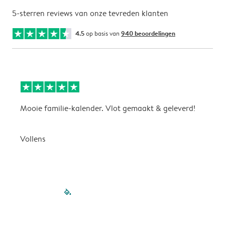
5-sterren reviews van onze tevreden klanten
4.5
op basis van
940 beoordelingen
Mooie familie-kalender. Vlot gemaakt & geleverd!
A
G
Vollens
filled-pagination
outlined-paginatio
outlined-paginat
outlined-pagin
outlined-pag
outlined-p