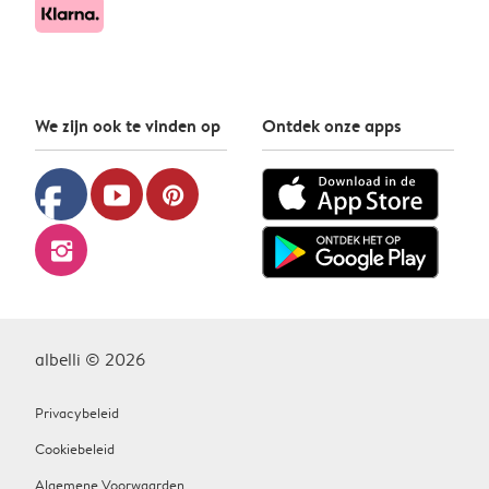
We zijn ook te vinden op
Ontdek onze apps
facebook
youtube
pinterest
instagram
albelli © 2026
Privacybeleid
Cookiebeleid
Algemene Voorwaarden