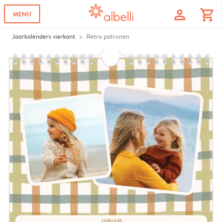
profile
shopping_cart
MENU
Jaarkalenders vierkant
Retro patronen