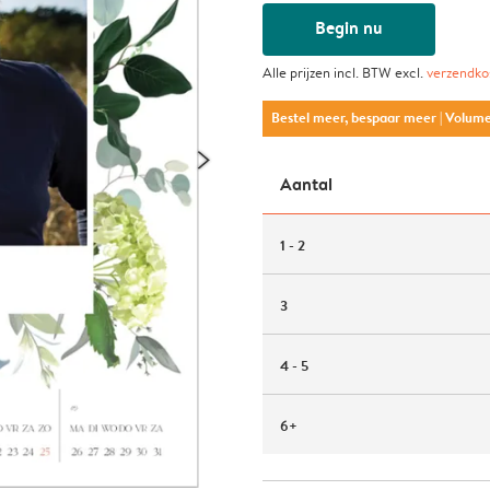
Begin nu
Alle prijzen incl. BTW excl.
verzendko
Bestel meer, bespaar meer
| Volum
Aantal
1 - 2
3
4 - 5
6+