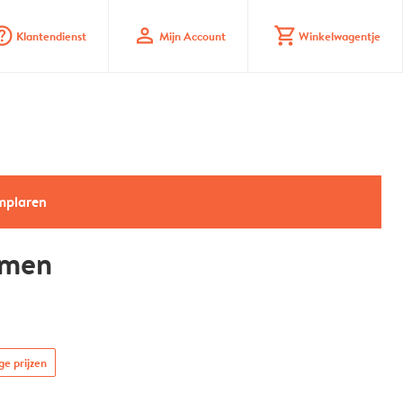
_mark_circle
profile
shopping_cart
Klantendienst
Mijn Account
Winkelwagentje
emplaren
emen
ge prijzen