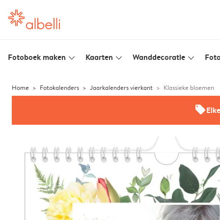
Fotoboek maken
Kaarten
Wanddecoratie
Foto
slim_arrow_down
slim_arrow_down
slim_arrow_down
Home
Fotokalenders
Jaarkalenders vierkant
Klassieke bloemen
offers
Elk