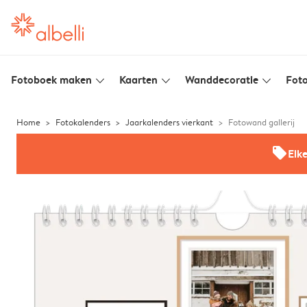
Fotoboek maken
Kaarten
Wanddecoratie
Foto
slim_arrow_down
slim_arrow_down
slim_arrow_down
Home
Fotokalenders
Jaarkalenders vierkant
Fotowand gallerij
offers
Elk