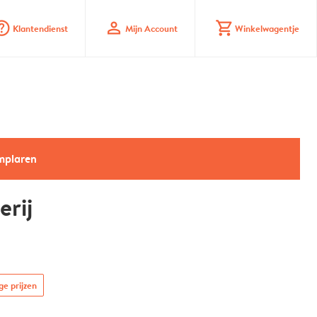
_mark_circle
profile
shopping_cart
Klantendienst
Mijn Account
Winkelwagentje
emplaren
erij
ge prijzen