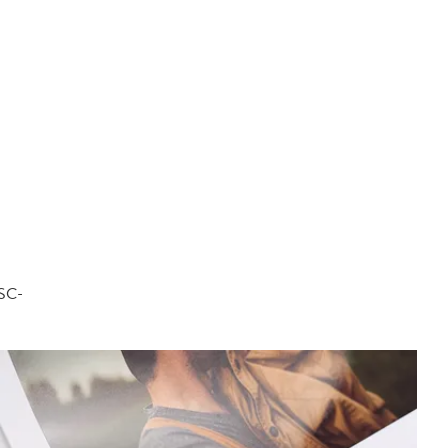
FSC-
.