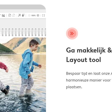
stars_plus
Ga makkelijk &
Layout tool
Bespaar tijd en laat onze
harmonieuze manier voor te
plaatsen.