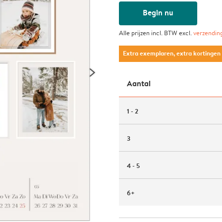
Begin nu
Alle prijzen incl. BTW excl.
verzendin
Extra exemplaren, extra kortingen
Aantal
1 - 2
3
4 - 5
6+