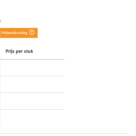
g
question_mark_circle
| Volumekorting
Prijs per stuk