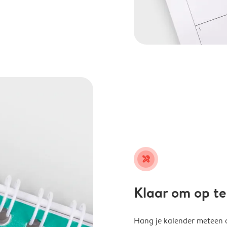
tools
Klaar om op t
Hang je kalender meteen o