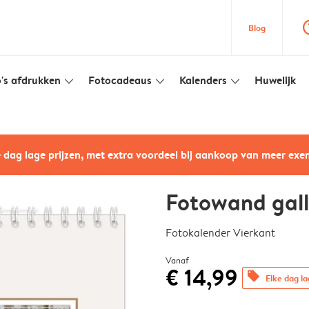
question
Blog
's afdrukken
Fotocadeaus
Kalenders
Huwelijk
slim_arrow_down
slim_arrow_down
slim_arrow_down
e dag lage prijzen, met extra voordeel bij aankoop van meer ex
Fotowand gall
Fotokalender Vierkant
Vanaf
€ 14,99
offers
Elke dag la