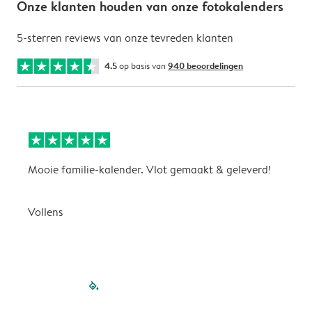
Onze klanten houden van onze fotokalenders
5-sterren reviews van onze tevreden klanten
4.5
op basis van
940 beoordelingen
Mooie familie-kalender. Vlot gemaakt & geleverd!
A
G
Vollens
filled-pagination
outlined-paginatio
outlined-paginat
outlined-pagin
outlined-pag
outlined-p