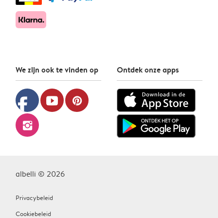
We zijn ook te vinden op
Ontdek onze apps
facebook
youtube
pinterest
instagram
albelli © 2026
Privacybeleid
Cookiebeleid