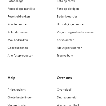
Fotocollage
Foto op forex
Fotocollage met lijst
Foto op plexiglas
Foto’s afdrukken
Bedankkaartjes
Kaarten maken
Uitnodigingen maken
Kalender maken
Verjaardagskalenders maken
Mok bedrukken
Kerstkaarten
Cadeaubonnen
Nieuwjaarskaarten
Alle fotoproducten
Trouwalbum
Help
Over ons
Prijsoverzicht
Over albelli
Grote bestellingen
Duurzaamheid
Verzendkosten
Werken bij albelli