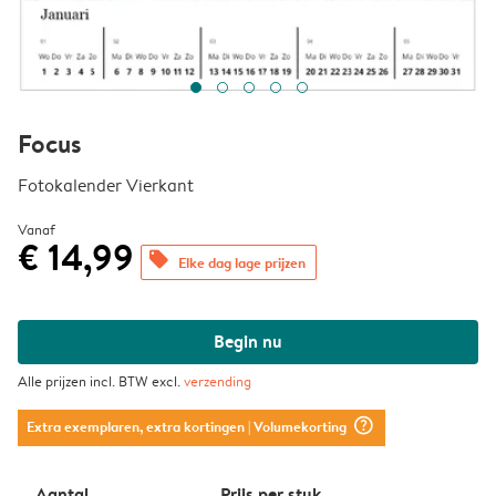
Focus
Fotokalender Vierkant
Vanaf
€ 14,99
offers
Elke dag lage prijzen
Begin nu
Alle prijzen incl. BTW excl.
verzending
question_mark_circle
Extra exemplaren, extra kortingen
| Volumekorting
Aantal
Prijs per stuk