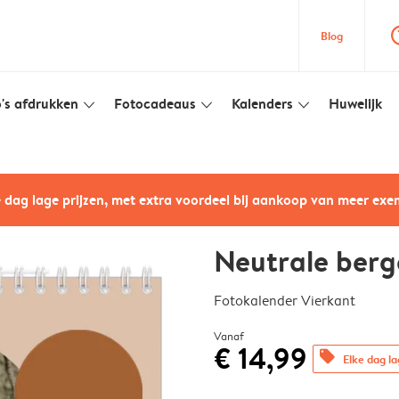
question
Blog
's afdrukken
Fotocadeaus
Kalenders
Huwelijk
slim_arrow_down
slim_arrow_down
slim_arrow_down
e dag lage prijzen, met extra voordeel bij aankoop van meer ex
Neutrale berg
Fotokalender Vierkant
Vanaf
€ 14,99
offers
Elke dag la