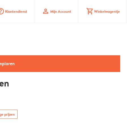
_mark_circle
profile
shopping_cart
Klantendienst
Mijn Account
Winkelwagentje
emplaren
en
ge prijzen