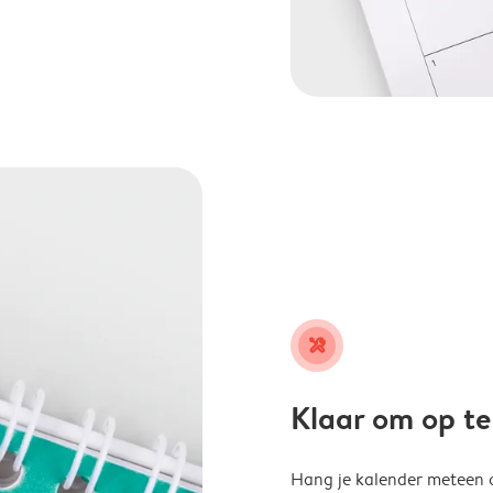
tools
Klaar om op t
Hang je kalender meteen o