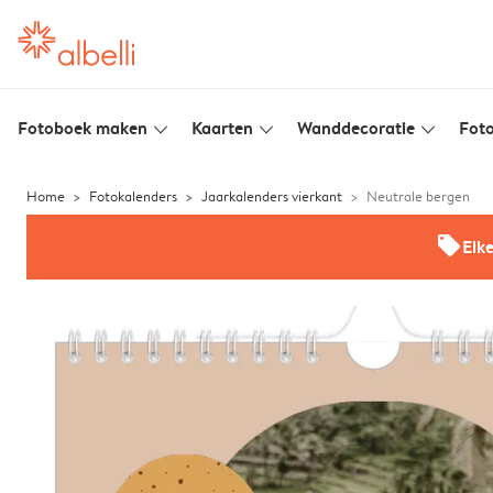
Fotoboek maken
Kaarten
Wanddecoratie
Foto
slim_arrow_down
slim_arrow_down
slim_arrow_down
Home
Fotokalenders
Jaarkalenders vierkant
Neutrale bergen
offers
Elk