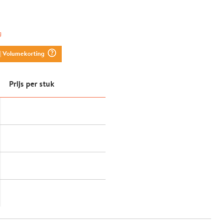
g
question_mark_circle
| Volumekorting
Prijs per stuk