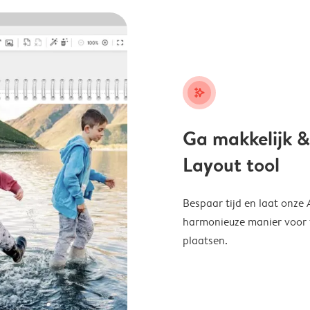
stars_plus
Ga makkelijk &
Layout tool
Bespaar tijd en laat onze
harmonieuze manier voor te
plaatsen.