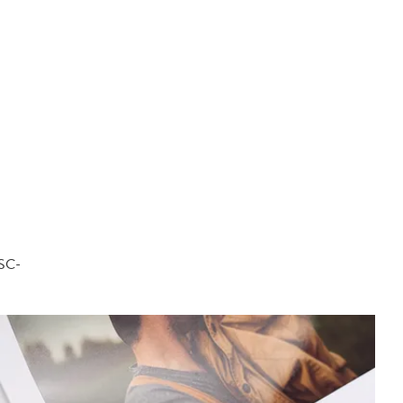
FSC-
.