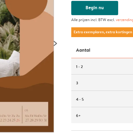
Begin nu
Alle prijzen incl. BTW excl.
verzendin
Extra exemplaren, extra kortingen
Aantal
1 - 2
3
4 - 5
6+