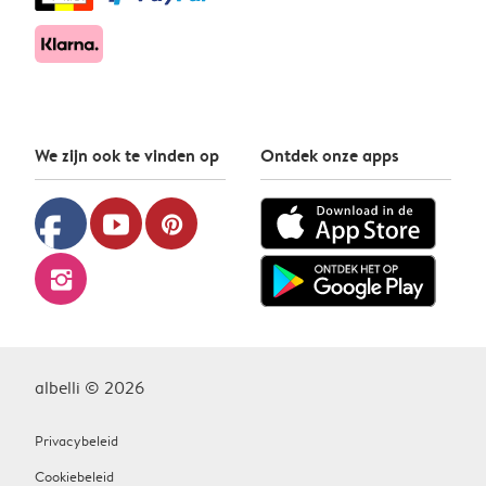
We zijn ook te vinden op
Ontdek onze apps
facebook
youtube
pinterest
instagram
albelli © 2026
Privacybeleid
Cookiebeleid