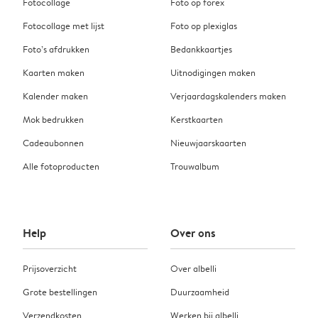
Fotocollage
Foto op forex
Fotocollage met lijst
Foto op plexiglas
Foto’s afdrukken
Bedankkaartjes
Kaarten maken
Uitnodigingen maken
Kalender maken
Verjaardagskalenders maken
Mok bedrukken
Kerstkaarten
Cadeaubonnen
Nieuwjaarskaarten
Alle fotoproducten
Trouwalbum
Help
Over ons
Prijsoverzicht
Over albelli
Grote bestellingen
Duurzaamheid
Verzendkosten
Werken bij albelli