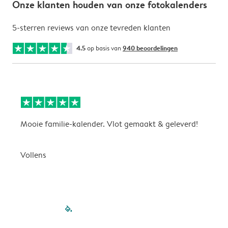
Onze klanten houden van onze fotokalenders
5-sterren reviews van onze tevreden klanten
4.5
op basis van
940 beoordelingen
Mooie familie-kalender. Vlot gemaakt & geleverd!
A
G
Vollens
filled-pagination
outlined-paginatio
outlined-paginat
outlined-pagin
outlined-pag
outlined-p