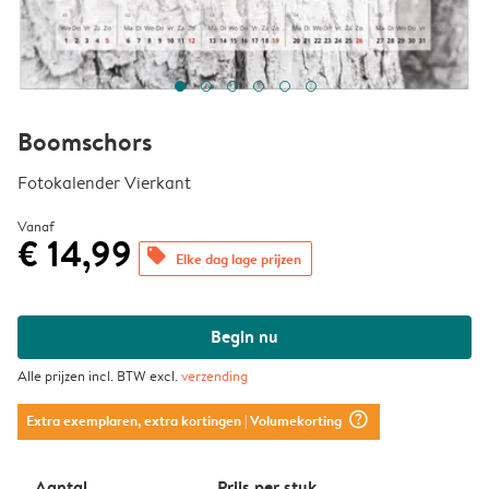
Boomschors
Fotokalender Vierkant
Vanaf
€ 14,99
offers
Elke dag lage prijzen
Begin nu
Alle prijzen incl. BTW excl.
verzending
question_mark_circle
Extra exemplaren, extra kortingen
| Volumekorting
Aantal
Prijs per stuk