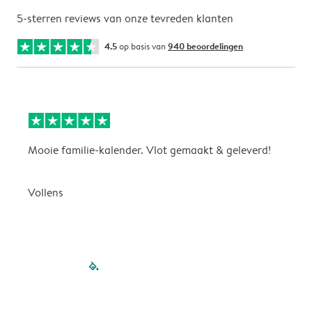
5-sterren reviews van onze tevreden klanten
4.5
op basis van
940 beoordelingen
Mooie familie-kalender. Vlot gemaakt & geleverd!
A
G
Vollens
filled-pagination
outlined-paginatio
outlined-paginat
outlined-pagin
outlined-pag
outlined-p