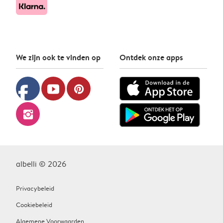
We zijn ook te vinden op
Ontdek onze apps
facebook
youtube
pinterest
instagram
albelli © 2026
Privacybeleid
Cookiebeleid
Algemene Voorwaarden