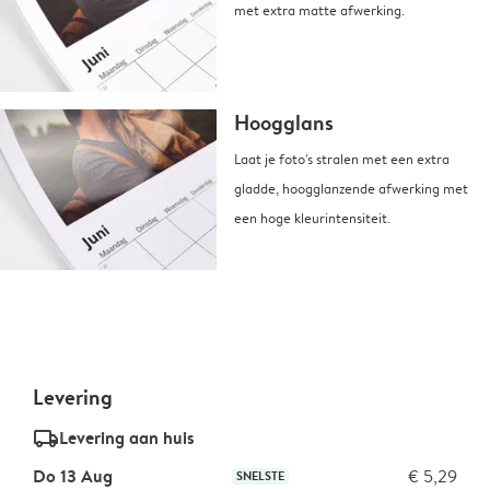
met extra matte afwerking.
Hoogglans
Laat je foto's stralen met een extra
gladde, hoogglanzende afwerking met
een hoge kleurintensiteit.
Levering
delivery_standard_v2
Levering aan huis
Do 13 Aug
€ 5,29
SNELSTE