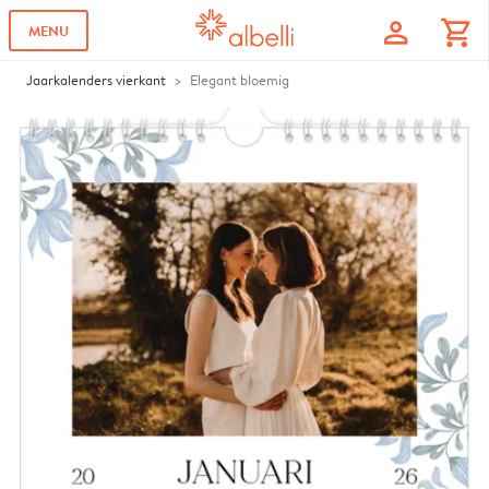
profile
shopping_cart
MENU
Jaarkalenders vierkant
Elegant bloemig