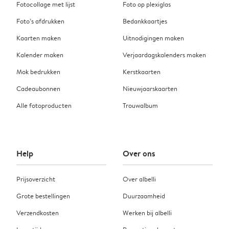
Fotocollage met lijst
Foto op plexiglas
Foto’s afdrukken
Bedankkaartjes
Kaarten maken
Uitnodigingen maken
Kalender maken
Verjaardagskalenders maken
Mok bedrukken
Kerstkaarten
Cadeaubonnen
Nieuwjaarskaarten
Alle fotoproducten
Trouwalbum
Help
Over ons
Prijsoverzicht
Over albelli
Grote bestellingen
Duurzaamheid
Verzendkosten
Werken bij albelli