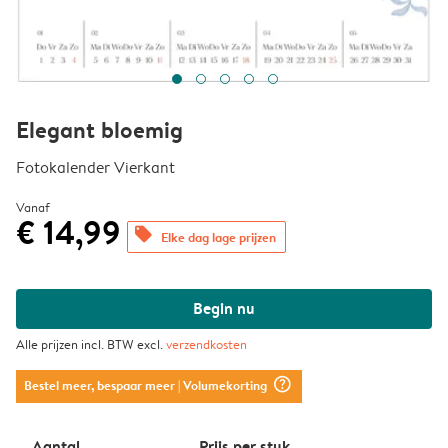
Elegant bloemig
Fotokalender Vierkant
Vanaf
€ 14,99
offers
Elke dag lage prijzen
Begin nu
Alle prijzen incl. BTW excl.
verzendkosten
question_mark_circle
Bestel meer, bespaar meer
| Volumekorting
Aantal
Prijs per stuk