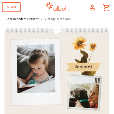
profile
shopping_cart
MENU
Jaarkalenders vierkant
Vintage scrapbook