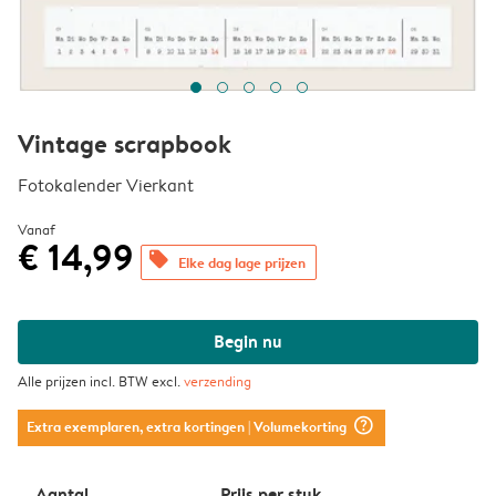
Vintage scrapbook
Fotokalender Vierkant
Vanaf
€ 14,99
offers
Elke dag lage prijzen
Begin nu
Alle prijzen incl. BTW excl.
verzending
question_mark_circle
Extra exemplaren, extra kortingen
| Volumekorting
Aantal
Prijs per stuk