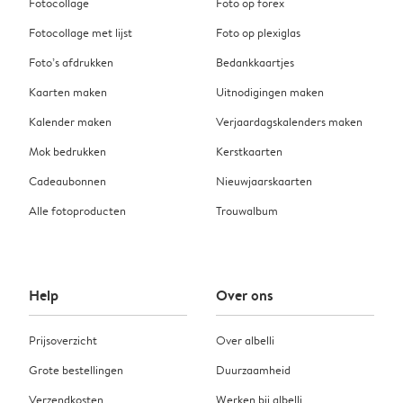
Fotocollage
Foto op forex
Fotocollage met lijst
Foto op plexiglas
Foto’s afdrukken
Bedankkaartjes
Kaarten maken
Uitnodigingen maken
Kalender maken
Verjaardagskalenders maken
Mok bedrukken
Kerstkaarten
Cadeaubonnen
Nieuwjaarskaarten
Alle fotoproducten
Trouwalbum
Help
Over ons
Prijsoverzicht
Over albelli
Grote bestellingen
Duurzaamheid
Verzendkosten
Werken bij albelli