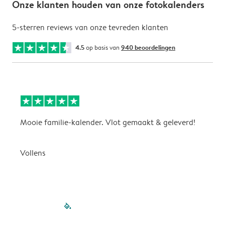
Onze klanten houden van onze fotokalenders
5-sterren reviews van onze tevreden klanten
4.5
op basis van
940 beoordelingen
Mooie familie-kalender. Vlot gemaakt & geleverd!
A
G
Vollens
filled-pagination
outlined-paginatio
outlined-paginat
outlined-pagin
outlined-pag
outlined-p