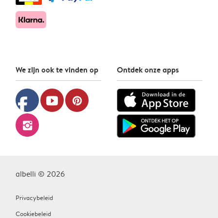
We zijn ook te vinden op
Ontdek onze apps
facebook
youtube
pinterest
instagram
albelli © 2026
Privacybeleid
Cookiebeleid