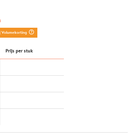
g
question_mark_circle
| Volumekorting
Prijs per stuk