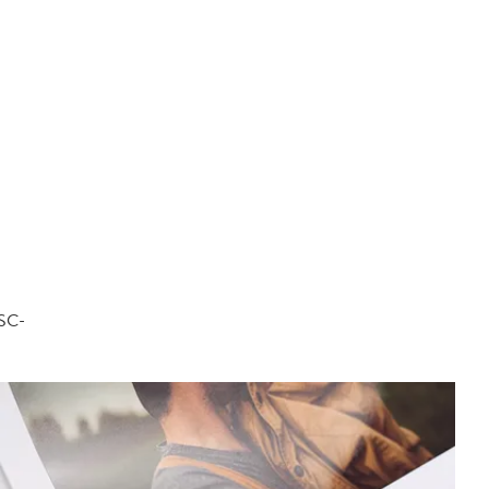
FSC-
.