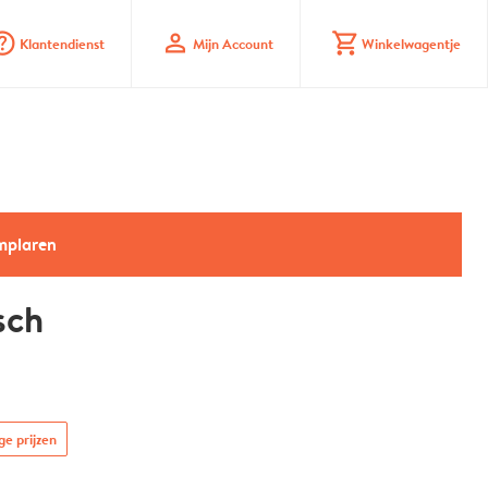
_mark_circle
profile
shopping_cart
Klantendienst
Mijn Account
Winkelwagentje
emplaren
sch
ge prijzen