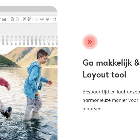
stars_plus
Ga makkelijk &
Layout tool
Bespaar tijd en laat onze
harmonieuze manier voor te
plaatsen.