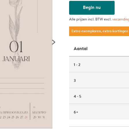
Begin nu
Alle prijzen incl. BTW excl.
verzendin
Extra exemplaren, extra kortingen
Aantal
1 - 2
3
4 - 5
6+