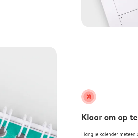
tools
Klaar om op t
Hang je kalender meteen o