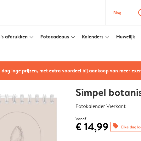
question
Blog
's afdrukken
Fotocadeaus
Kalenders
Huwelijk
slim_arrow_down
slim_arrow_down
slim_arrow_down
e dag lage prijzen, met extra voordeel bij aankoop van meer ex
Simpel botani
Fotokalender Vierkant
Vanaf
€ 14,99
offers
Elke dag la