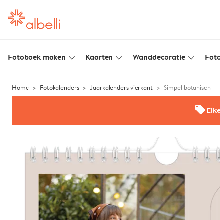
Fotoboek maken
Kaarten
Wanddecoratie
Foto
slim_arrow_down
slim_arrow_down
slim_arrow_down
Home
Fotokalenders
Jaarkalenders vierkant
Simpel botanisch
offers
Elk