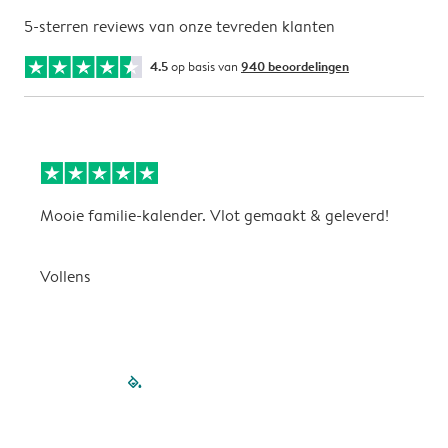
5-sterren reviews van onze tevreden klanten
4.5
op basis van
940 beoordelingen
Mooie familie-kalender. Vlot gemaakt & geleverd!
A
G
Vollens
filled-pagination
outlined-paginatio
outlined-paginat
outlined-pagin
outlined-pag
outlined-p