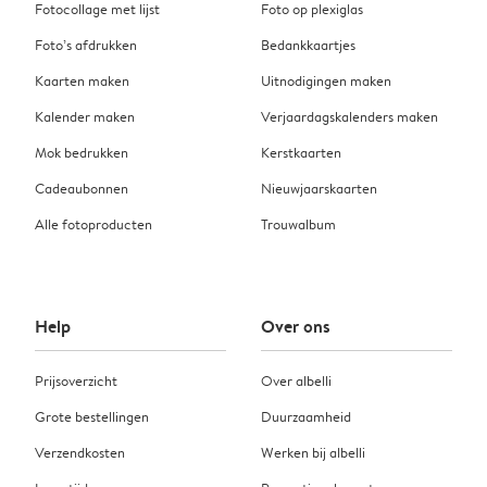
Fotocollage met lijst
Foto op plexiglas
Foto’s afdrukken
Bedankkaartjes
Kaarten maken
Uitnodigingen maken
Kalender maken
Verjaardagskalenders maken
Mok bedrukken
Kerstkaarten
Cadeaubonnen
Nieuwjaarskaarten
Alle fotoproducten
Trouwalbum
Help
Over ons
Prijsoverzicht
Over albelli
Grote bestellingen
Duurzaamheid
Verzendkosten
Werken bij albelli