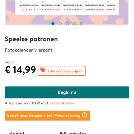
Speelse patronen
Fotokalender Vierkant
Vanaf
€ 14,99
offers
Elke dag lage prijzen
Begin nu
Alle prijzen incl. BTW excl.
verzendkosten
question_mark_circle
Bestel meer, bespaar meer
| Volumekorting
Aantal
Prijs per stuk