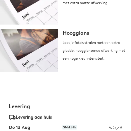
met extra matte afwerking.
Hoogglans
Laat je foto's stralen met een extra
gladde, hoogglanzende afwerking met
een hoge kleurintensiteit.
Levering
delivery_standard_v2
Levering aan huis
Do 13 Aug
€ 5,29
SNELSTE