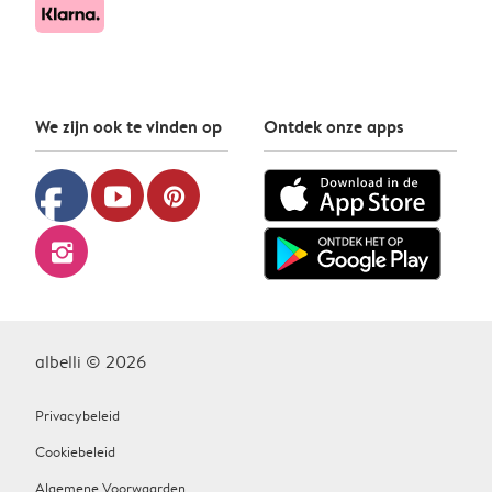
We zijn ook te vinden op
Ontdek onze apps
facebook
youtube
pinterest
instagram
albelli © 2026
Privacybeleid
Cookiebeleid
Algemene Voorwaarden