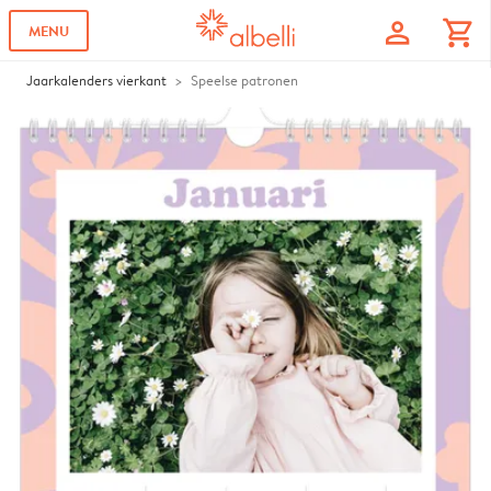
profile
shopping_cart
MENU
Jaarkalenders vierkant
Speelse patronen