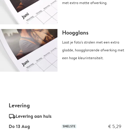
met extra matte afwerking.
Hoogglans
Laat je foto's stralen met een extra
gladde, hoogglanzende afwerking met
een hoge kleurintensiteit.
Levering
delivery_standard_v2
Levering aan huis
Do 13 Aug
€ 5,29
SNELSTE