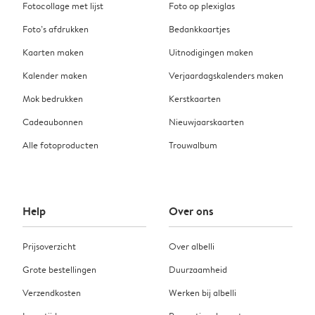
Fotocollage met lijst
Foto op plexiglas
Foto’s afdrukken
Bedankkaartjes
Kaarten maken
Uitnodigingen maken
Kalender maken
Verjaardagskalenders maken
Mok bedrukken
Kerstkaarten
Cadeaubonnen
Nieuwjaarskaarten
Alle fotoproducten
Trouwalbum
Help
Over ons
Prijsoverzicht
Over albelli
Grote bestellingen
Duurzaamheid
Verzendkosten
Werken bij albelli