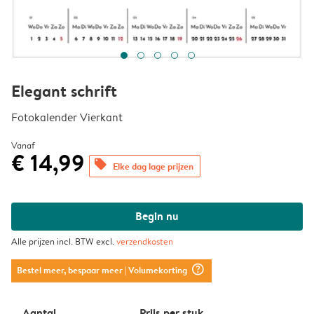
Elegant schrift
Fotokalender Vierkant
Vanaf
€ 14,99
offers
Elke dag lage prijzen
Begin nu
Alle prijzen incl. BTW excl.
verzendkosten
question_mark_circle
Bestel meer, bespaar meer
| Volumekorting
Aantal
Prijs per stuk