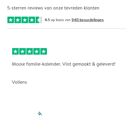
5-sterren reviews van onze tevreden klanten
4.5
op basis van
940 beoordelingen
Mooie familie-kalender. Vlot gemaakt & geleverd!
A
G
Vollens
filled-pagination
outlined-paginatio
outlined-paginat
outlined-pagin
outlined-pag
outlined-p