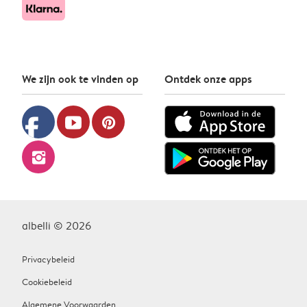
We zijn ook te vinden op
Ontdek onze apps
facebook
youtube
pinterest
instagram
albelli © 2026
Privacybeleid
Cookiebeleid
Algemene Voorwaarden