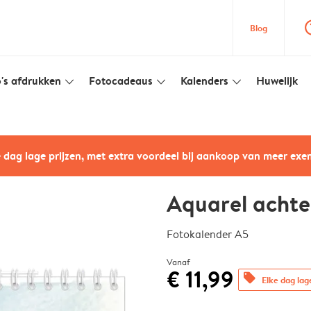
question
Blog
's afdrukken
Fotocadeaus
Kalenders
Huwelijk
slim_arrow_down
slim_arrow_down
slim_arrow_down
e dag lage prijzen, met extra voordeel bij aankoop van meer ex
Aquarel acht
Fotokalender A5
Vanaf
€ 11,99
offers
Elke dag lag