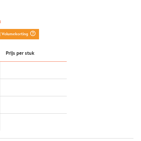
g
question_mark_circle
| Volumekorting
Prijs per stuk