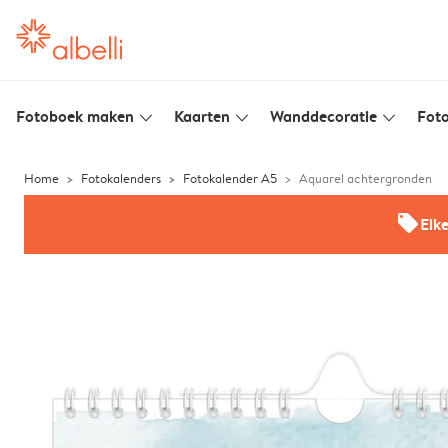
Fotoboek maken
Kaarten
Wanddecoratie
Foto
slim_arrow_down
slim_arrow_down
slim_arrow_down
Home
Fotokalenders
Fotokalender A5
Aquarel achtergronden
offers
Elk