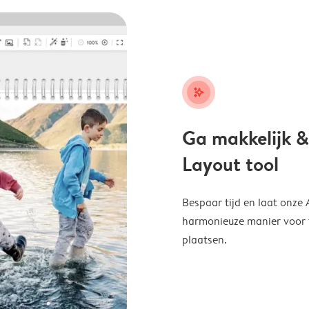
stars_plus
Ga makkelijk &
Layout tool
Bespaar tijd en laat onze
harmonieuze manier voor te
plaatsen.