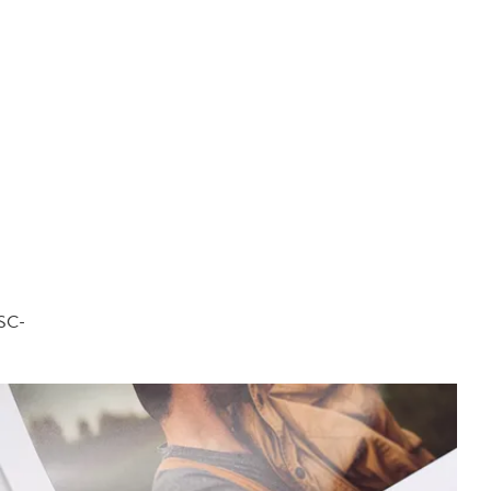
FSC-
.