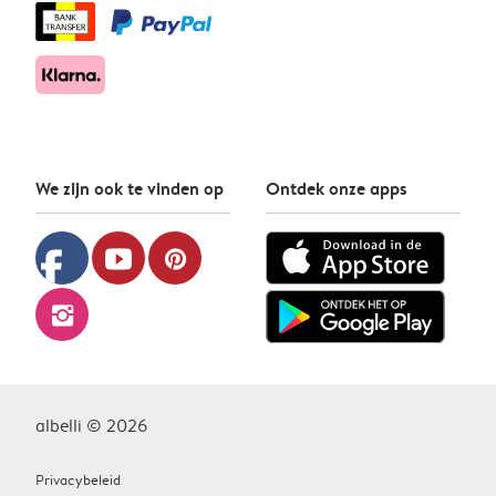
We zijn ook te vinden op
Ontdek onze apps
facebook
youtube
pinterest
instagram
albelli © 2026
Privacybeleid