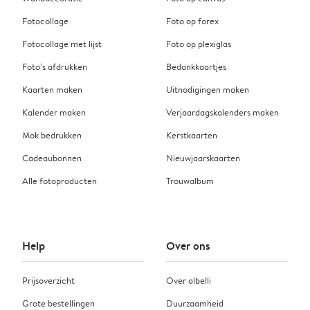
Fotocollage
Foto op forex
Fotocollage met lijst
Foto op plexiglas
Foto’s afdrukken
Bedankkaartjes
Kaarten maken
Uitnodigingen maken
Kalender maken
Verjaardagskalenders maken
Mok bedrukken
Kerstkaarten
Cadeaubonnen
Nieuwjaarskaarten
Alle fotoproducten
Trouwalbum
Help
Over ons
Prijsoverzicht
Over albelli
Grote bestellingen
Duurzaamheid