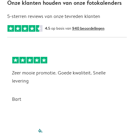
Onze klanten houden van onze fotokalenders
5-sterren reviews van onze tevreden klanten
4.5
op basis van
940 beoordelingen
Zeer mooie promotie. Goede kwaliteit. Snelle
P
levering
P
Bart
filled-pagination
outlined-paginatio
outlined-paginat
outlined-pagin
outlined-pag
outlined-p