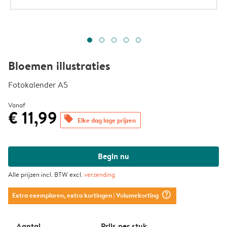
Bloemen illustraties
Fotokalender A5
Vanaf
€ 11,99
offers
Elke dag lage prijzen
Begin nu
Alle prijzen incl. BTW excl.
verzending
question_mark_circle
Extra exemplaren, extra kortingen
| Volumekorting
Aantal
Prijs per stuk