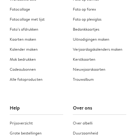
Fotocollage
Foto op forex
Fotocollage met lijst
Foto op plexiglas
Foto’s afdrukken
Bedankkaartjes
Kaarten maken
Uitnodigingen maken
Kalender maken
Verjaardagskalenders maken
Mok bedrukken
Kerstkaarten
Cadeaubonnen
Nieuwjaarskaarten
Alle fotoproducten
Trouwalbum
Help
Over ons
Prijsoverzicht
Over albelli
Grote bestellingen
Duurzaamheid