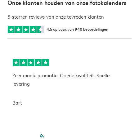
Onze klanten houden van onze fotokalenders
5-sterren reviews van onze tevreden klanten
4.5
op basis van
940 beoordelingen
Zeer mooie promotie. Goede kwaliteit. Snelle
P
levering
P
Bart
filled-pagination
outlined-paginatio
outlined-paginat
outlined-pagin
outlined-pag
outlined-p