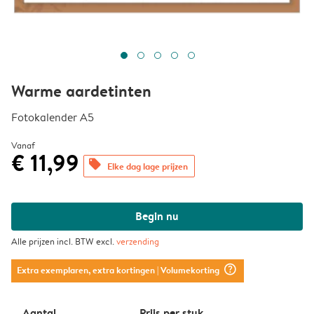
Warme aardetinten
Fotokalender A5
Vanaf
€ 11,99
offers
Elke dag lage prijzen
Begin nu
Alle prijzen incl. BTW excl.
verzending
question_mark_circle
Extra exemplaren, extra kortingen
| Volumekorting
Aantal
Prijs per stuk