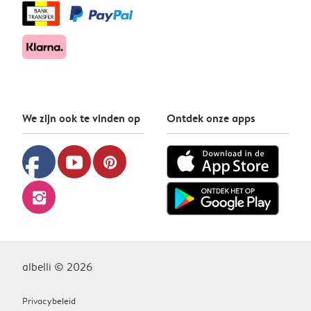
We zijn ook te vinden op
Ontdek onze apps
facebook
youtube
pinterest
instagram
albelli © 2026
Privacybeleid