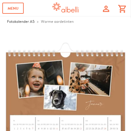
profile
shopping_cart
MENU
Fotokalender A5
Warme aardetinten