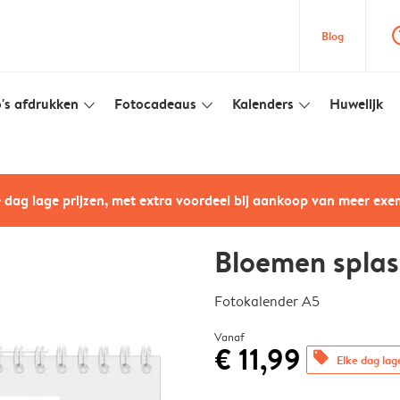
question
Blog
's afdrukken
Fotocadeaus
Kalenders
Huwelijk
slim_arrow_down
slim_arrow_down
slim_arrow_down
e dag lage prijzen, met extra voordeel bij aankoop van meer ex
Bloemen spla
Fotokalender A5
Vanaf
€ 11,99
offers
Elke dag lag