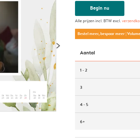
Begin nu
Alle prijzen incl. BTW excl.
verzendko
Bestel meer, bespaar meer
| Volum
Aantal
1 - 2
3
4 - 5
6+