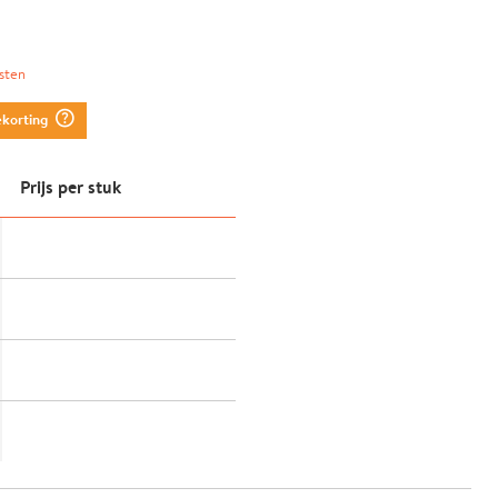
sten
question_mark_circle
ekorting
Prijs per stuk