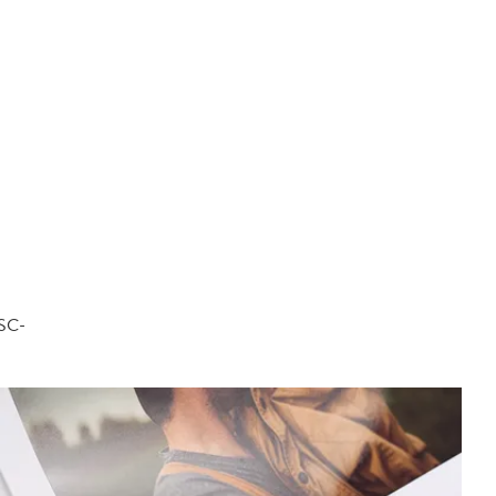
FSC-
.