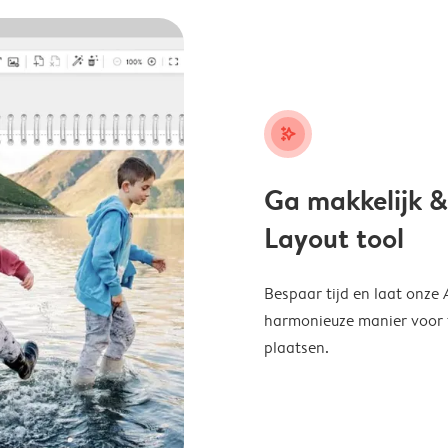
stars_plus
Ga makkelijk &
Layout tool
Bespaar tijd en laat onze
harmonieuze manier voor te
plaatsen.