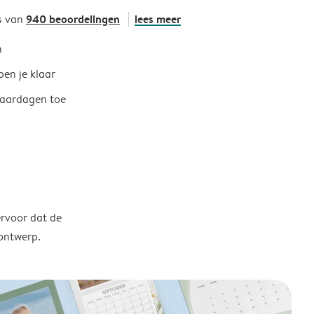
940 beoordelingen
lees meer
s van
h
ben je klaar
jaardagen toe
ervoor dat de
 ontwerp.