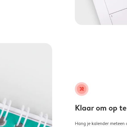
tools
Klaar om op t
Hang je kalender meteen o