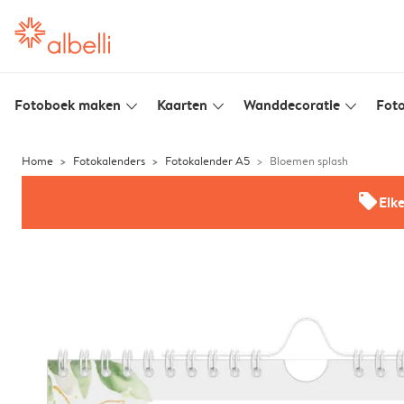
Fotoboek maken
Kaarten
Wanddecoratie
Foto
slim_arrow_down
slim_arrow_down
slim_arrow_down
Home
Fotokalenders
Fotokalender A5
Bloemen splash
offers
Elk