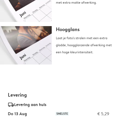
met extra matte afwerking.
Hoogglans
Laat je foto's stralen met een extra
gladde, hoogglanzende afwerking met
een hoge kleurintensiteit.
Levering
delivery_standard_v2
Levering aan huis
Do 13 Aug
€ 5,29
SNELSTE