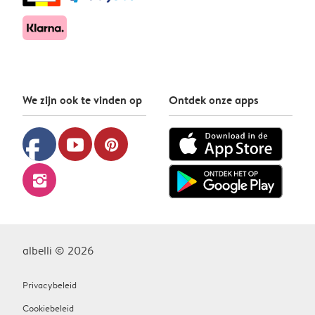
We zijn ook te vinden op
Ontdek onze apps
facebook
youtube
pinterest
instagram
albelli © 2026
Privacybeleid
Cookiebeleid