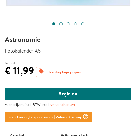
Astronomie
Fotokalender A5
Vanaf
€ 11,99
offers
Elke dag lage prijzen
Begin nu
Alle prijzen incl. BTW excl.
verzendkosten
question_mark_circle
Bestel meer, bespaar meer
| Volumekorting
Aantal
Prijs per stuk