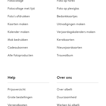
Fotocollage
Foto op forex
Fotocollage met lijst
Foto op plexiglas
Foto’s afdrukken
Bedankkaartjes
Kaarten maken
Uitnodigingen maken
Kalender maken
Verjaardagskalenders maken
Mok bedrukken
Kerstkaarten
Cadeaubonnen
Nieuwjaarskaarten
Alle fotoproducten
Trouwalbum
Help
Over ons
Prijsoverzicht
Over albelli
Grote bestellingen
Duurzaamheid
Verzendkosten
Werken bij albelli