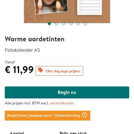
Warme aardetinten
Fotokalender A5
Vanaf
€ 11,99
offers
Elke dag lage prijzen
Begin nu
Alle prijzen incl. BTW excl.
verzendkosten
question_mark_circle
Bestel meer, bespaar meer
| Volumekorting
Aantal
Prijs per stuk