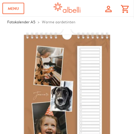
profile
shopping_cart
MENU
Fotokalender A5
Warme aardetinten