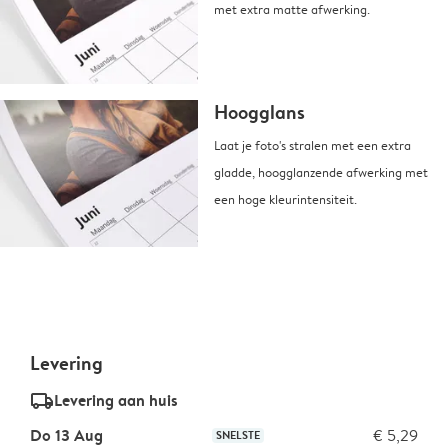
met extra matte afwerking.
Hoogglans
Laat je foto's stralen met een extra
gladde, hoogglanzende afwerking met
een hoge kleurintensiteit.
Levering
delivery_standard_v2
Levering aan huis
Do 13 Aug
€ 5,29
SNELSTE