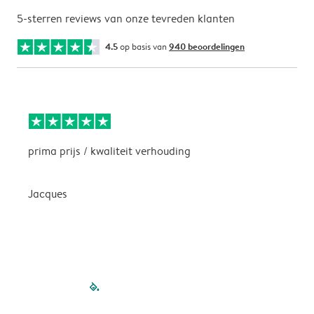
5-sterren reviews van onze tevreden klanten
4.5
op basis van
940 beoordelingen
prima prijs / kwaliteit verhouding
H
Jacques
filled-pagination
outlined-paginatio
outlined-paginat
outlined-pagin
outlined-pag
outlined-p