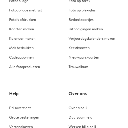
Fotocollage
Foto op forex
Fotocollage met lijst
Foto op plexiglas
Foto’s afdrukken
Bedankkaartjes
Kaarten maken
Uitnodigingen maken
Kalender maken
Verjaardagskalenders maken
Mok bedrukken
Kerstkaarten
Cadeaubonnen
Nieuwjaarskaarten
Alle fotoproducten
Trouwalbum
Help
Over ons
Prijsoverzicht
Over albelli
Grote bestellingen
Duurzaamheid
Verzendkosten
Werken bij albelli