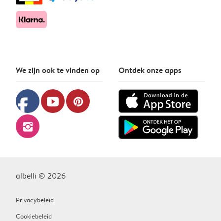
We zijn ook te vinden op
Ontdek onze apps
facebook
youtube
pinterest
instagram
albelli © 2026
Privacybeleid
Cookiebeleid