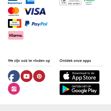
We zijn ook te vinden op
Ontdek onze apps
facebook
youtube
pinterest
instagram