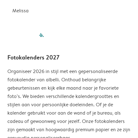
Melissa
filled-pagination
outlined-paginatio
outlined-paginat
outlined-pagin
outlined-pag
outlined-p
Fotokalenders 2027
Organiseer 2026 in stijl met een gepersonaliseerde
fotokalender van albelli. Onthoud belangrijke
gebeurtenissen en kijk elke maand naar je favoriete
foto’s. We bieden verschillende kalendergroottes en
stijlen aan voor persoonlijke doeleinden. Of je de
kalender gebruikt voor aan de wand of je bureau, als
cadeau of gewoonweg voor jezelf. Onze fotokalenders
zijn gemaakt van hoogwaardig premium papier en ze zijn
eenvoudig personaliseerbaar.