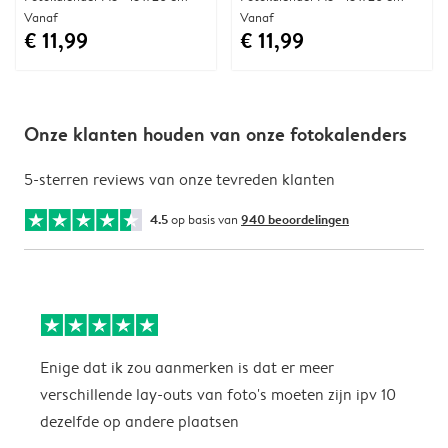
Vanaf
Vanaf
€ 11,99
€ 11,99
Onze klanten houden van onze fotokalenders
5-sterren reviews van onze tevreden klanten
4.5
op basis van
940 beoordelingen
Enige dat ik zou aanmerken is dat er meer
P
verschillende lay-outs van foto's moeten zijn ipv 10
dezelfde op andere plaatsen
P