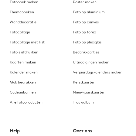
Fotoboek maken
Poster maken
Themaboeken
Foto op aluminium
Wanddecoratie
Foto op canvas
Fotocollage
Foto op forex
Fotocollage met lijst
Foto op plexiglas
Foto’s afdrukken
Bedankkaartjes
Kaarten maken
Uitnodigingen maken
Kalender maken
Verjaardagskalenders maken
Mok bedrukken
Kerstkaarten
Cadeaubonnen
Nieuwjaarskaarten
Alle fotoproducten
Trouwalbum
Help
Over ons