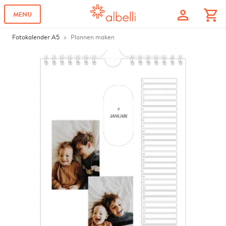
profile
shopping_cart
MENU
Fotokalender A5
Plannen maken