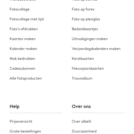
Fotocollage
Foto op forex
Fotocollage met lijst
Foto op plexiglas
Foto’s afdrukken
Bedankkaartjes
Kaarten maken
Uitnodigingen maken
Kalender maken
Verjaardagskalenders maken
Mok bedrukken
Kerstkaarten
Cadeaubonnen
Nieuwjaarskaarten
Alle fotoproducten
Trouwalbum
Help
Over ons
Prijsoverzicht
Over albelli
Grote bestellingen
Duurzaamheid