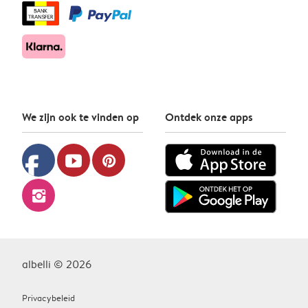
We zijn ook te vinden op
Ontdek onze apps
facebook
youtube
pinterest
instagram
albelli © 2026
Privacybeleid