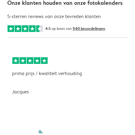
Onze klanten houden van onze fotokalenders
5-sterren reviews van onze tevreden klanten
4.5
op basis van
940 beoordelingen
prima prijs / kwaliteit verhouding
H
Jacques
filled-pagination
outlined-paginatio
outlined-paginat
outlined-pagin
outlined-pag
outlined-p