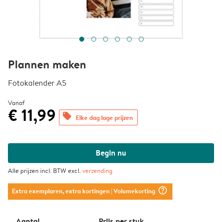
Plannen maken
Fotokalender A5
Vanaf
€ 11,99
offers
Elke dag lage prijzen
Begin nu
Alle prijzen incl. BTW excl.
verzending
question_mark_circle
Extra exemplaren, extra kortingen
| Volumekorting
Aantal
Prijs per stuk