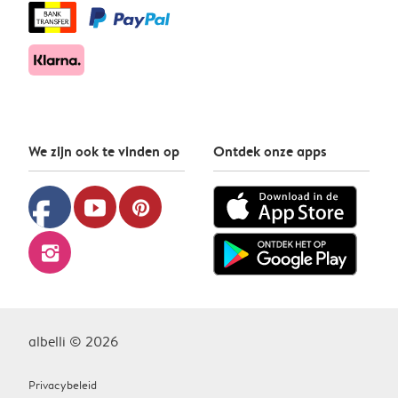
We zijn ook te vinden op
Ontdek onze apps
facebook
youtube
pinterest
instagram
albelli © 2026
Privacybeleid