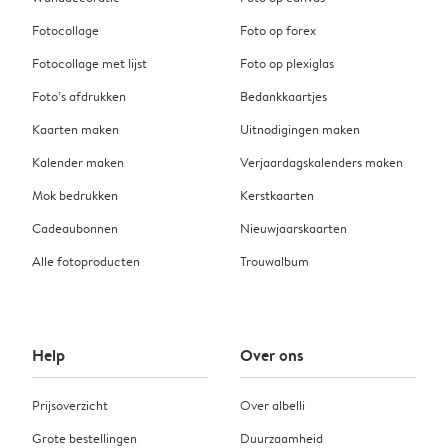
Fotocollage
Foto op forex
Fotocollage met lijst
Foto op plexiglas
Foto’s afdrukken
Bedankkaartjes
Kaarten maken
Uitnodigingen maken
Kalender maken
Verjaardagskalenders maken
Mok bedrukken
Kerstkaarten
Cadeaubonnen
Nieuwjaarskaarten
Alle fotoproducten
Trouwalbum
Help
Over ons
Prijsoverzicht
Over albelli
Grote bestellingen
Duurzaamheid