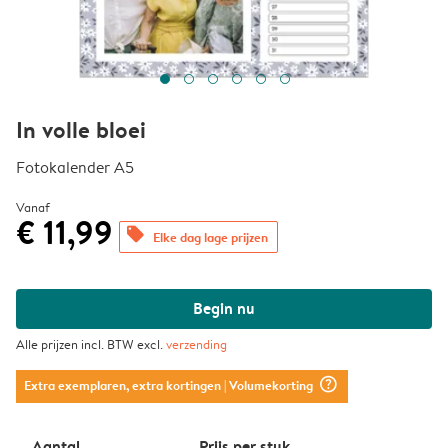
In volle bloei
Fotokalender A5
Vanaf
€ 11,99
offers
Elke dag lage prijzen
Begin nu
Alle prijzen incl. BTW excl.
verzending
question_mark_circle
Extra exemplaren, extra kortingen
| Volumekorting
Aantal
Prijs per stuk