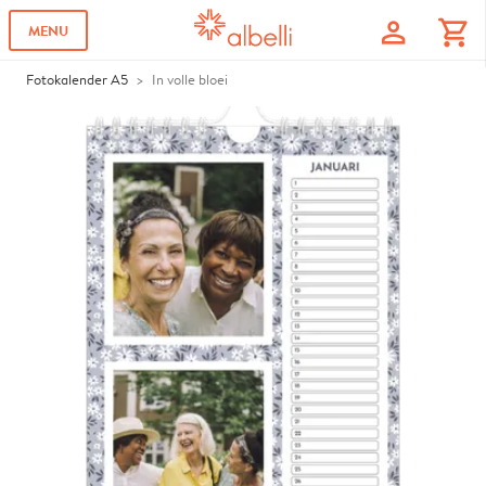
profile
shopping_cart
MENU
Fotokalender A5
In volle bloei