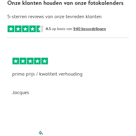
Onze klanten houden van onze fotokalenders
5-sterren reviews van onze tevreden klanten
4.5
op basis van
940 beoordelingen
prima prijs / kwaliteit verhouding
H
Jacques
filled-pagination
outlined-paginatio
outlined-paginat
outlined-pagin
outlined-pag
outlined-p