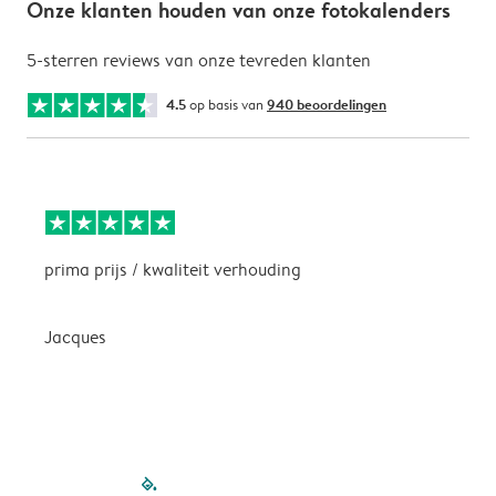
Onze klanten houden van onze fotokalenders
5-sterren reviews van onze tevreden klanten
4.5
op basis van
940 beoordelingen
prima prijs / kwaliteit verhouding
H
Jacques
filled-pagination
outlined-paginatio
outlined-paginat
outlined-pagin
outlined-pag
outlined-p