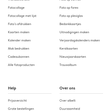
Fotocollage
Foto op forex
Fotocollage met lijst
Foto op plexiglas
Foto’s afdrukken
Bedankkaartjes
Kaarten maken
Uitnodigingen maken
Kalender maken
Verjaardagskalenders maken
Mok bedrukken
Kerstkaarten
Cadeaubonnen
Nieuwjaarskaarten
Alle fotoproducten
Trouwalbum
Help
Over ons
Prijsoverzicht
Over albelli
Grote bestellingen
Duurzaamheid