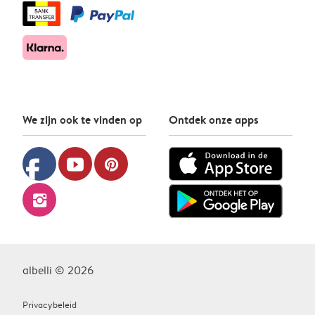
We zijn ook te vinden op
Ontdek onze apps
facebook
youtube
pinterest
instagram
albelli © 2026
Privacybeleid