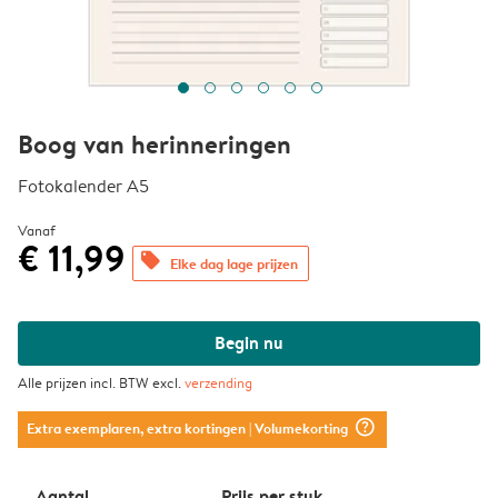
Boog van herinneringen
Fotokalender A5
Vanaf
€ 11,99
offers
Elke dag lage prijzen
Begin nu
Alle prijzen incl. BTW excl.
verzending
question_mark_circle
Extra exemplaren, extra kortingen
| Volumekorting
Aantal
Prijs per stuk