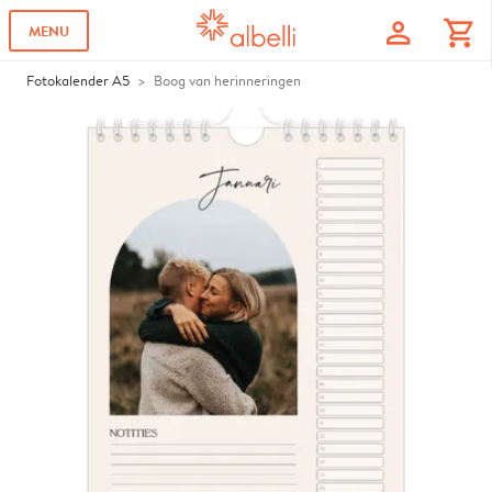
profile
shopping_cart
MENU
Fotokalender A5
Boog van herinneringen