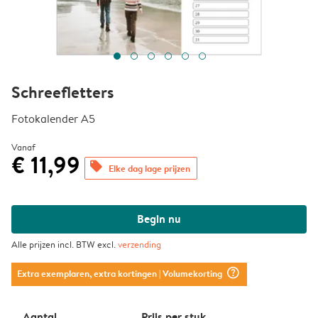
Schreefletters
Fotokalender A5
Vanaf
€ 11,99
offers
Elke dag lage prijzen
Begin nu
Alle prijzen incl. BTW excl.
verzending
question_mark_circle
Extra exemplaren, extra kortingen
| Volumekorting
Aantal
Prijs per stuk