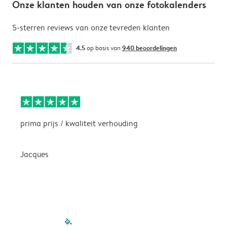
Onze klanten houden van onze fotokalenders
5-sterren reviews van onze tevreden klanten
4.5
op basis van
940 beoordelingen
prima prijs / kwaliteit verhouding
H
Jacques
filled-pagination
outlined-paginatio
outlined-paginat
outlined-pagin
outlined-pag
outlined-p