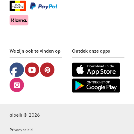
We zijn ook te vinden op
Ontdek onze apps
facebook
youtube
pinterest
instagram
albelli © 2026
Privacybeleid