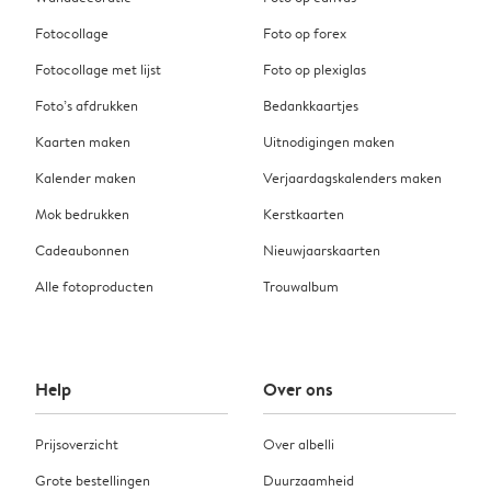
Fotocollage
Foto op forex
Fotocollage met lijst
Foto op plexiglas
Foto’s afdrukken
Bedankkaartjes
Kaarten maken
Uitnodigingen maken
Kalender maken
Verjaardagskalenders maken
Mok bedrukken
Kerstkaarten
Cadeaubonnen
Nieuwjaarskaarten
Alle fotoproducten
Trouwalbum
Help
Over ons
Prijsoverzicht
Over albelli
Grote bestellingen
Duurzaamheid